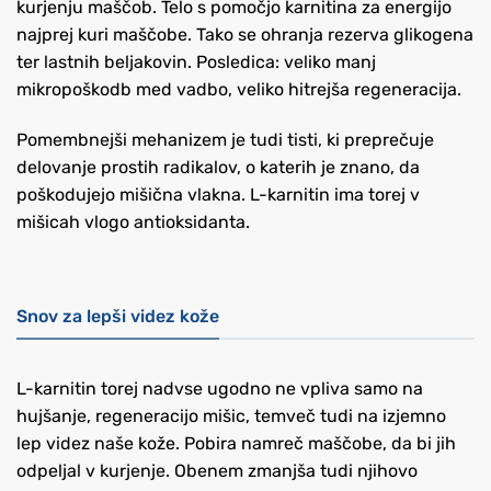
kurjenju maščob. Telo s pomočjo karnitina za energijo
najprej kuri maščobe. Tako se ohranja rezerva glikogena
ter lastnih beljakovin. Posledica: veliko manj
mikropoškodb med vadbo, veliko hitrejša regeneracija.
Pomembnejši mehanizem je tudi tisti, ki preprečuje
delovanje prostih radikalov, o katerih je znano, da
poškodujejo mišična vlakna. L-karnitin ima torej v
mišicah vlogo antioksidanta.
Snov za lepši videz kože
L-karnitin torej nadvse ugodno ne vpliva samo na
hujšanje, regeneracijo mišic, temveč tudi na izjemno
lep videz naše kože. Pobira namreč maščobe, da bi jih
odpeljal v kurjenje. Obenem zmanjša tudi njihovo