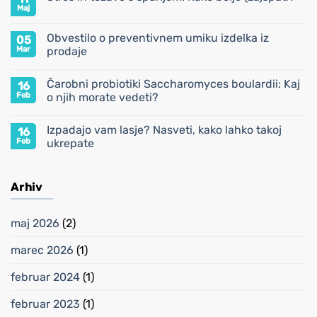
vzeti
Maj
Ni
na
komentarjev
dopust:
na
Mini
Obvestilo o preventivnem umiku izdelka iz
05
Stres
lekarna
in
Mar
prodaje
za
težave
poletje
s
Ni
spanjem:
komentarjev
Čarobni probiotiki Saccharomyces boulardii: Kaj
16
na
Kako
Obvestilo
bolje
Feb
o njih morate vedeti?
o
(za)spati?
preventivnem
Ni
umiku
komentarjev
Izpadajo vam lasje? Nasveti, kako lahko takoj
16
izdelka
na
iz
Čarobni
Feb
ukrepate
prodaje
probiotiki
Saccharomyces
Ni
boulardii:
komentarjev
Kaj
na
Arhiv
o
Izpadajo
njih
vam
morate
lasje?
vedeti?
Nasveti,
maj 2026
(2)
kako
lahko
takoj
marec 2026
(1)
ukrepate
februar 2024
(1)
februar 2023
(1)