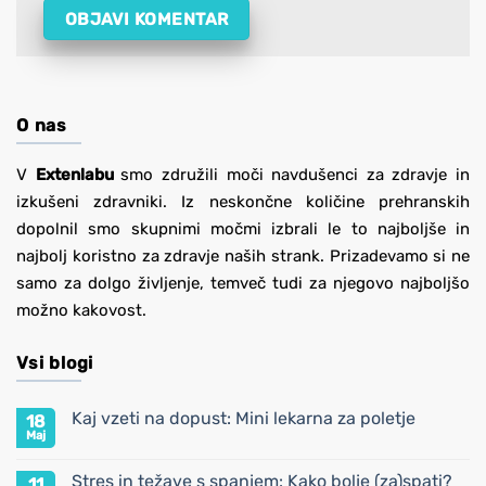
O nas
V
Extenlabu
smo združili moči navdušenci za zdravje in
izkušeni zdravniki. Iz neskončne količine prehranskih
dopolnil smo skupnimi močmi izbrali le to najboljše in
najbolj koristno za zdravje naših strank. Prizadevamo si ne
samo za dolgo življenje, temveč tudi za njegovo najboljšo
možno kakovost.
Vsi blogi
Kaj vzeti na dopust: Mini lekarna za poletje
18
Maj
Ni
komentarjev
na
Stres in težave s spanjem: Kako bolje (za)spati?
11
Kaj