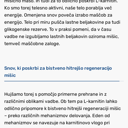
mišično maso. In tudi za to odlično poskrbi L-karnitin.
Ko smo torej telesno aktivni, naše telo porablja več
energije. Omenjena snov poveča izrabo maščob za
energijo. Telo pri miru pušča lastne beljakovine pa tudi
glikogenske rezerve. To v praksi pomeni, da v času
vadbe ne izgubljamo lastnih beljakovin oziroma mišic,
temveč maščobne zaloge.
Snov, ki poskrbi za bistveno hitrejšo regeneracijo
mišic
Hujšamo torej s pomočjo primerne prehrane in z
različnimi oblikami vadbe. Ob tem pa L-karnitin lahko
odlično pripomore k bistveno hitrejši regeneraciji mišic
– preko različnih mehanizmov delovanja. Eden od
mehanizmov se navezuje na karnitinovo vlogo pri