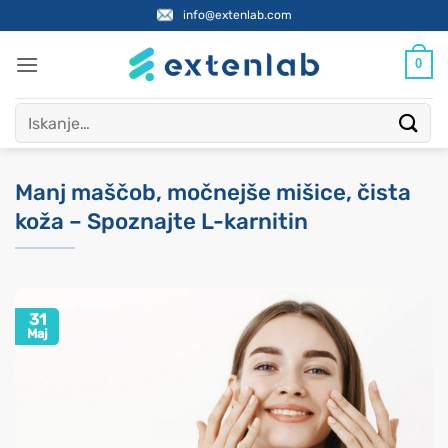
Skoči
info@extenlab.com
na
vsebino
0
Išči:
Manj maščob, močnejše mišice, čista
koža – Spoznajte L-karnitin
31
Maj