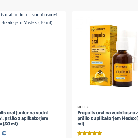
MEDEX
lis oral junior na vodni
Propolis oral na vodni osnov
i, pršilo z aplikatorjem
pršilo z aplikatorjem Medex 
 (30 ml)
ml)
9
€