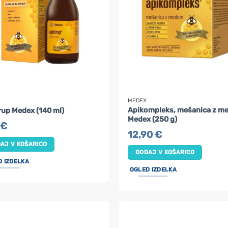
MEDEX
Apikompleks, mešanica z 
rup Medex (140 ml)
Medex (250 g)
0
€
12,90
€
AJ V KOŠARICO
DODAJ V KOŠARICO
D IZDELKA
OGLED IZDELKA