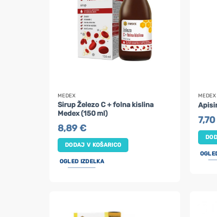
MEDEX
MEDEX
Sirup Železo C + folna kislina
Apisi
Medex (150 ml)
7,7
8,89
€
DOD
DODAJ V KOŠARICO
OGLE
OGLED IZDELKA