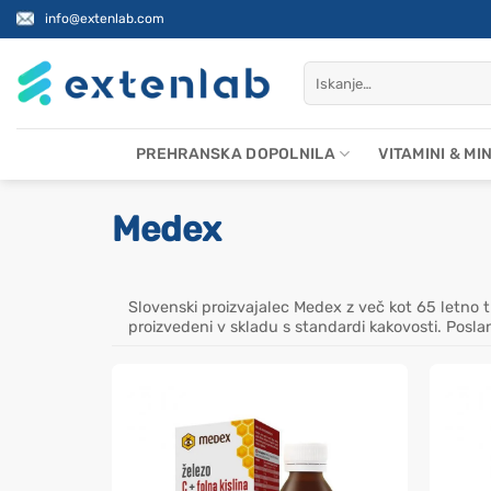
Skoči
info@extenlab.com
na
vsebino
Išči:
PREHRANSKA DOPOLNILA
VITAMINI & MI
Medex
Slovenski proizvajalec Medex z več kot 65 letno tr
proizvedeni v skladu s standardi kakovosti. Posl