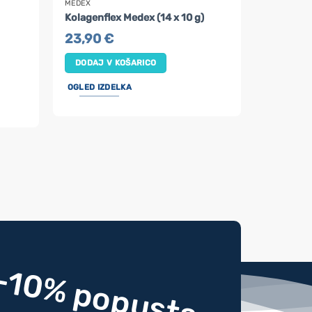
MEDEX
Kolagenflex Medex (14 x 10 g)
23,90
€
DODAJ V KOŠARICO
OGLED IZDELKA
-10% popusta