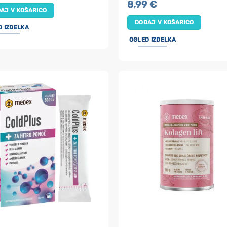
8,99
€
Ocenjeno
5
AJ V KOŠARICO
od 5
DODAJ V KOŠARICO
D IZDELKA
OGLED IZDELKA