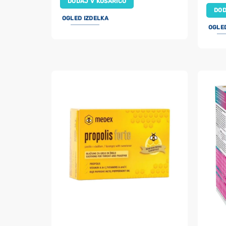
DODAJ V KOŠARICO
DOD
OGLED IZDELKA
OGLE