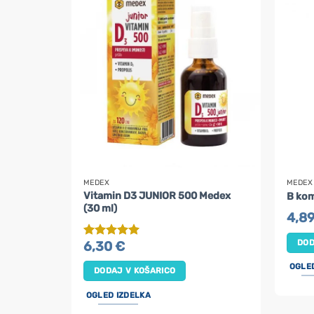
MEDEX
MEDEX
Vitamin D3 JUNIOR 500 Medex
B kom
(30 ml)
4,8
DOD
6,30
€
Ocenjeno
5
od 5
OGLE
DODAJ V KOŠARICO
OGLED IZDELKA