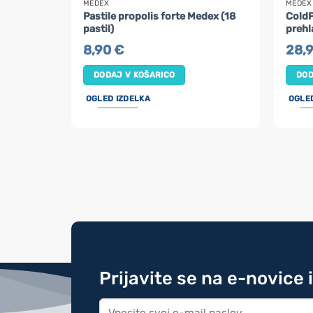
MEDEX
MEDEX
Pastile propolis forte Medex (18
ColdP
pastil)
prehl
8,90
€
28,
DODAJ V KOŠARICO
DOD
OGLED IZDELKA
OGLE
Prijavite se na e-novice 