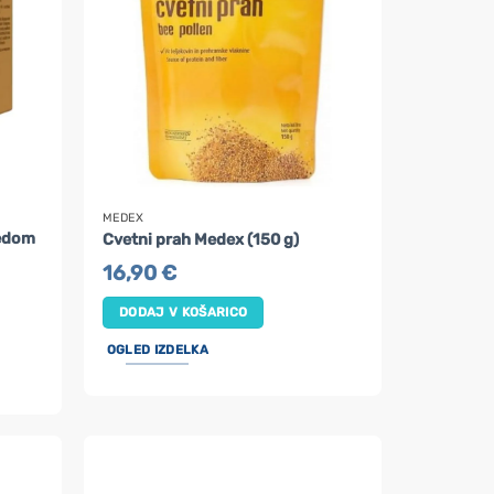
MEDEX
medom
Cvetni prah Medex (150 g)
16,90
€
DODAJ V KOŠARICO
OGLED IZDELKA