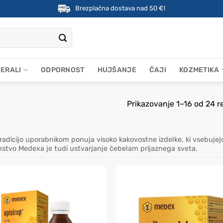
Brezplačna dostava nad 50 €!
NERALI
ODPORNOST
HUJŠANJE
ČAJI
KOZMETIKA
Prikazovanje 1–16 od 24 r
adicijo uporabnikom ponuja visoko kakovostne izdelke, ki vsebujejo 
anstvo Medexa je tudi ustvarjanje čebelam prijaznega sveta.