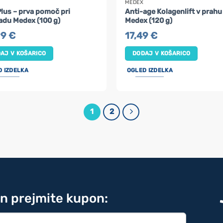
MEDEX
lus – prva pomoč pri
Anti-age Kolagenlift v prahu
adu Medex (100 g)
Medex (120 g)
99
€
17,49
€
AJ V KOŠARICO
DODAJ V KOŠARICO
D IZDELKA
OGLED IZDELKA
1
2
in prejmite kupon: