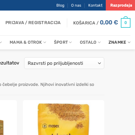
Blog
O nas
Kontakt
Razprodaja
0,00
€
PRIJAVA / REGISTRACIJA
0
KOŠARICA /
MAMA & OTROK
ŠPORT
OSTALO
ZNAMKE
Razvrščeno
ezultatov
po
priljubljenosti
čebelje proizvode. Njihovi inovativni izdelki so