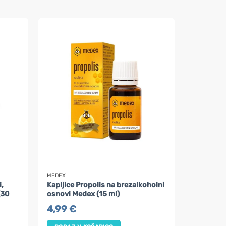
MEDEX
i,
Kapljice Propolis na brezalkoholni
(30
osnovi Medex (15 ml)
4,99
€