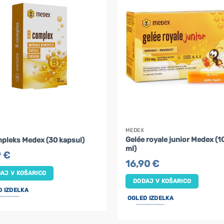
MEDEX
Gelée royale junior Medex (10
pleks Medex (30 kapsul)
ml)
9
€
16,90
€
AJ V KOŠARICO
DODAJ V KOŠARICO
D IZDELKA
OGLED IZDELKA