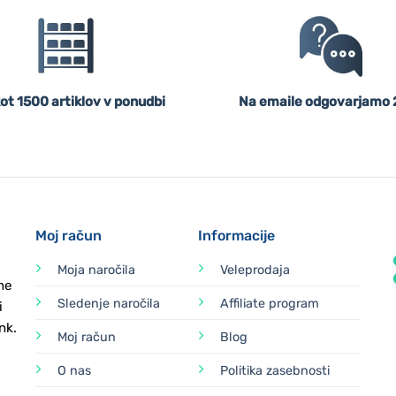
ot 1500 artiklov v ponudbi
Na emaile odgovarjamo 
Moj račun
Informacije
Moja naročila
Veleprodaja
ne
Sledenje naročila
Affiliate program
i
nk.
Moj račun
Blog
O nas
Politika zasebnosti