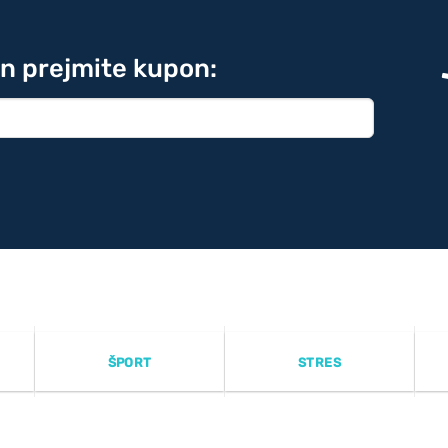
in prejmite kupon:
ŠPORT
STRES