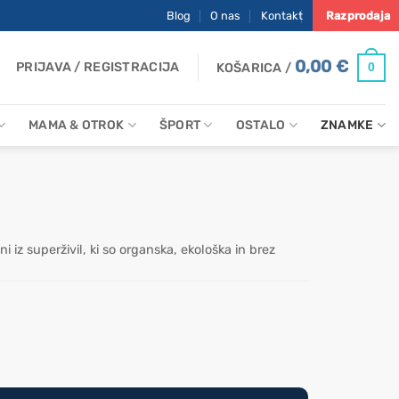
Blog
O nas
Kontakt
Razprodaja
0,00
€
PRIJAVA / REGISTRACIJA
0
KOŠARICA /
MAMA & OTROK
ŠPORT
OSTALO
ZNAMKE
 iz superživil, ki so organska, ekološka in brez