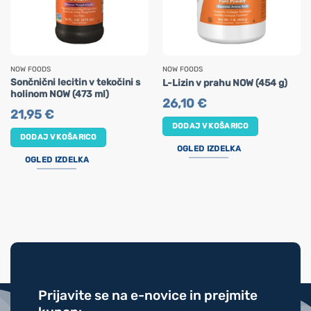
NOW FOODS
NOW FOODS
Sončnični lecitin v tekočini s
L-Lizin v prahu NOW (454 g)
holinom NOW (473 ml)
26,10
€
21,95
€
DODAJ V KOŠARICO
DODAJ V KOŠARICO
OGLED IZDELKA
OGLED IZDELKA
Prijavite se na e-novice in prejmite