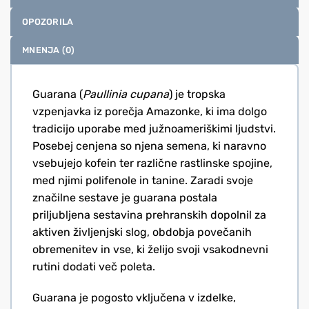
OPOZORILA
MNENJA (0)
Guarana (
Paullinia cupana
) je tropska
vzpenjavka iz porečja Amazonke, ki ima dolgo
tradicijo uporabe med južnoameriškimi ljudstvi.
Posebej cenjena so njena semena, ki naravno
vsebujejo kofein ter različne rastlinske spojine,
med njimi polifenole in tanine. Zaradi svoje
značilne sestave je guarana postala
priljubljena sestavina prehranskih dopolnil za
aktiven življenjski slog, obdobja povečanih
obremenitev in vse, ki želijo svoji vsakodnevni
rutini dodati več poleta.
Guarana je pogosto vključena v izdelke,