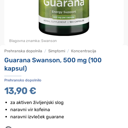
Blagovna znamka:
Swanson
Prehranska dopolnila
/
Simptomi
/
Koncentracija
Guarana Swanson, 500 mg (100
kapsul)
Prehransko dopolnilo
13,90
€
za aktiven življenjski slog
naravni vir kofeina
naravni izvleček guarane