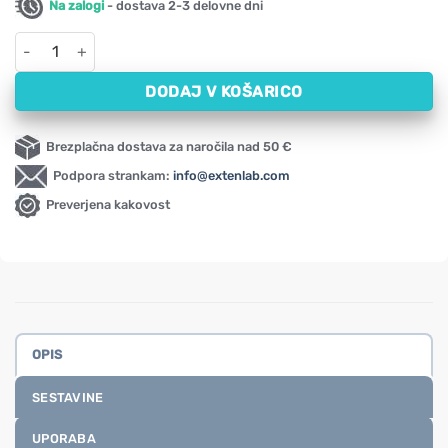
Na zalogi
- dostava 2-3 delovne dni
Guarana Swanson, 500 mg (100 kapsul) količina
DODAJ V KOŠARICO
Brezplačna dostava za naročila nad 50 €
Podpora strankam:
info@extenlab.com
Preverjena kakovost
OPIS
SESTAVINE
UPORABA