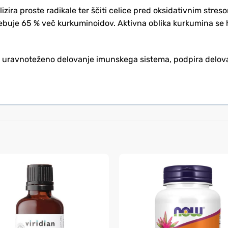
izira proste radikale ter ščiti celice pred oksidativnim str
ebuje 65 % več kurkuminoidov. Aktivna oblika kurkumina se 
avnoteženo delovanje imunskega sistema, podpira delovanje