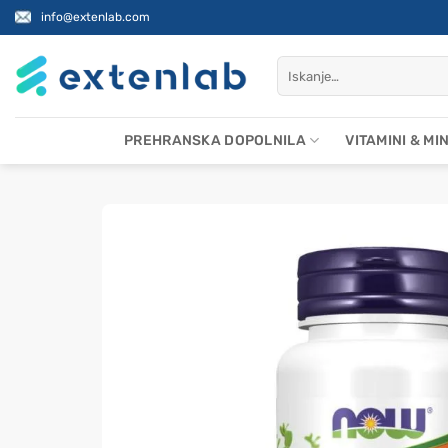
Skoči
info@extenlab.com
na
vsebino
Išči:
PREHRANSKA DOPOLNILA
VITAMINI & MI