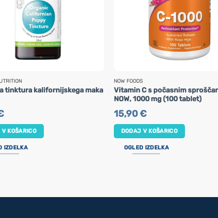
UTRITION
NOW FOODS
a tinktura kalifornijskega maka
Vitamin C s počasnim sprošča
NOW, 1000 mg (100 tablet)
€
15,90
€
 V KOŠARICO
DODAJ V KOŠARICO
D IZDELKA
OGLED IZDELKA