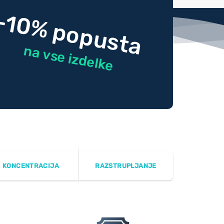
-10% popusta
na vse izdelke
KONCENTRACIJA
RAZSTRUPLJANJE