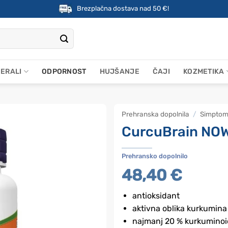
Brezplačna dostava nad 50 €!
NERALI
ODPORNOST
HUJŠANJE
ČAJI
KOZMETIKA
Prehranska dopolnila
/
Simptom
CurcuBrain NOW
Prehransko dopolnilo
48,40
€
antioksidant
aktivna oblika kurkumina
najmanj 20 % kurkuminoi