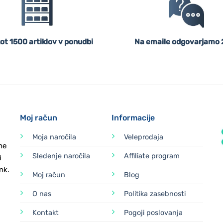
ot 1500 artiklov v ponudbi
Na emaile odgovarjamo 
Moj račun
Informacije
Moja naročila
Veleprodaja
ne
Sledenje naročila
Affiliate program
i
nk.
Moj račun
Blog
O nas
Politika zasebnosti
Kontakt
Pogoji poslovanja