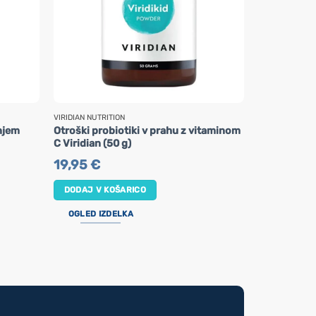
VIRIDIAN NUTRITION
VIRIDIAN NUTRI
njem
Otroški probiotiki v prahu z vitaminom
Sprej za grl
C Viridian (50 g)
21,95
€
19,95
€
DODAJ V K
DODAJ V KOŠARICO
OGLED IZ
OGLED IZDELKA