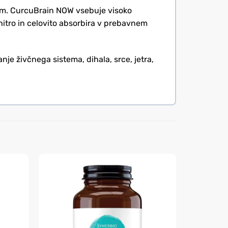
esom. CurcuBrain NOW vsebuje visoko
hitro in celovito absorbira v prebavnem
 živčnega sistema, dihala, srce, jetra,