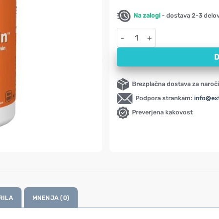
Na zalogi
- dostava 2-3 delo
CurcuBrain NOW, 400 mg (50 ka
D
Brezplačna dostava za naroči
Podpora strankam:
info@ex
Preverjena kakovost
RILA
MNENJA (0)