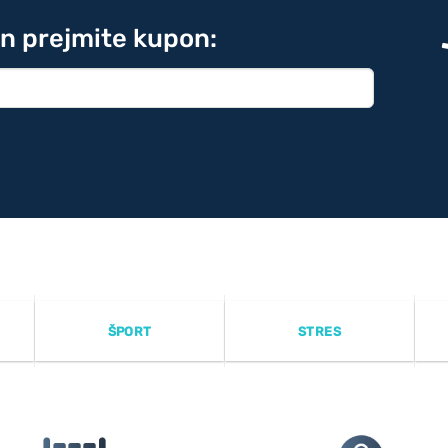
in prejmite kupon:
ŠPORT
STRES