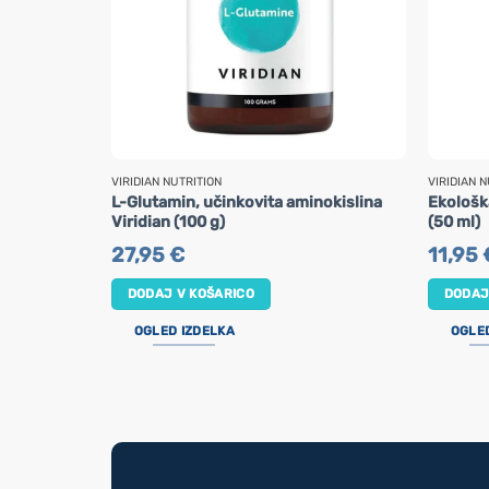
VIRIDIAN NUTRITION
VIRIDIAN N
L-Glutamin, učinkovita aminokislina
Ekološk
Viridian (100 g)
(50 ml)
27,95
€
11,95
DODAJ V KOŠARICO
DODAJ
OGLED IZDELKA
OGLE