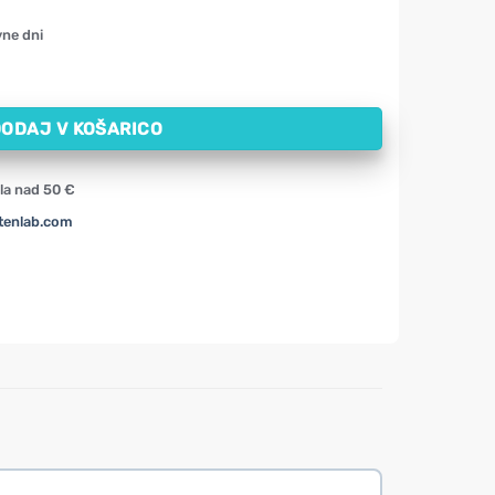
vne dni
psul) količina
ODAJ V KOŠARICO
la nad 50 €
tenlab.com