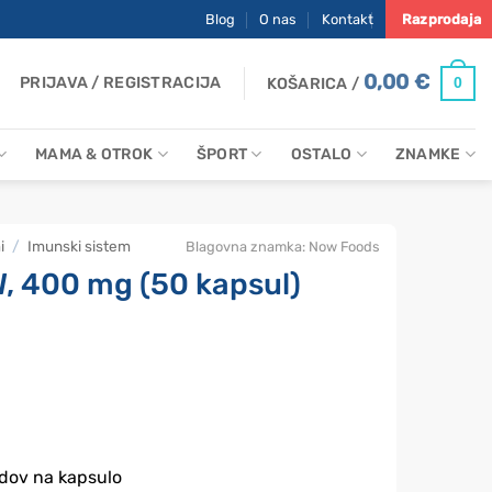
Blog
O nas
Kontakt
Razprodaja
0,00
€
PRIJAVA / REGISTRACIJA
0
KOŠARICA /
MAMA & OTROK
ŠPORT
OSTALO
ZNAMKE
i
/
Imunski sistem
Blagovna znamka:
Now Foods
, 400 mg (50 kapsul)
dov na kapsulo