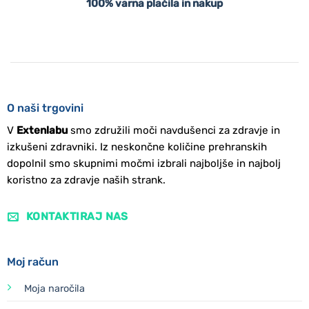
100% varna plačila in nakup
O naši trgovini
V
Extenlabu
smo združili moči navdušenci za zdravje in
izkušeni zdravniki. Iz neskončne količine prehranskih
dopolnil smo skupnimi močmi izbrali najboljše in najbolj
koristno za zdravje naših strank.
KONTAKTIRAJ NAS
Moj račun
Moja naročila