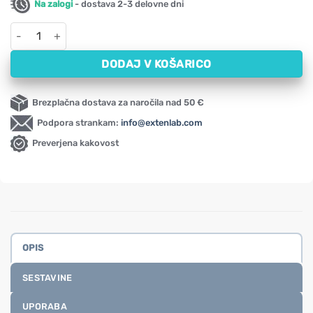
Na zalogi
- dostava 2-3 delovne dni
Podpora za lase, kožo & nohte NOW (90 kapsul) količina
DODAJ V KOŠARICO
Brezplačna dostava za naročila nad 50 €
Podpora strankam:
info@extenlab.com
Preverjena kakovost
OPIS
SESTAVINE
UPORABA