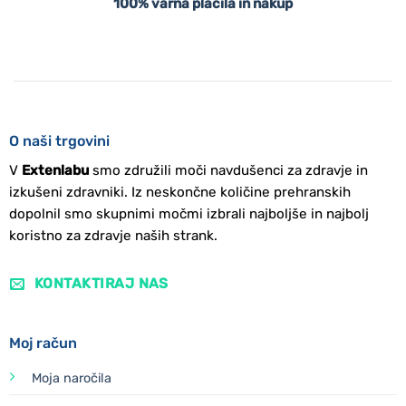
100% varna plačila in nakup
O naši trgovini
V
Extenlabu
smo združili moči navdušenci za zdravje in
izkušeni zdravniki. Iz neskončne količine prehranskih
dopolnil smo skupnimi močmi izbrali najboljše in najbolj
koristno za zdravje naših strank.
KONTAKTIRAJ NAS
Moj račun
Moja naročila