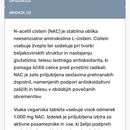
OPOZORILA
MNENJA (0)
N-acetil cistein (NAC) je stabilna oblika
neesencialne aminokisline L-cistein. Cistein
vsebuje žveplo ter sodeluje pri tvorbi
beljakovinskih struktur in nastajanju
glutationa, telesu lastnega antioksidanta, ki
pomaga ščititi celice pred prostimi radikali.
NAC je zato priljubljena sestavina prehranskih
dopolnil, namenjenih podpori antioksidativni
zaščiti in telesu v obdobjih povečanih
obremenitev.
Vsaka veganska tableta vsebuje visok odmerek
1.000 mg NAC. Izdelek je priljubljena izbira za
aktivne posameznike in vse, ki želijo podpreti