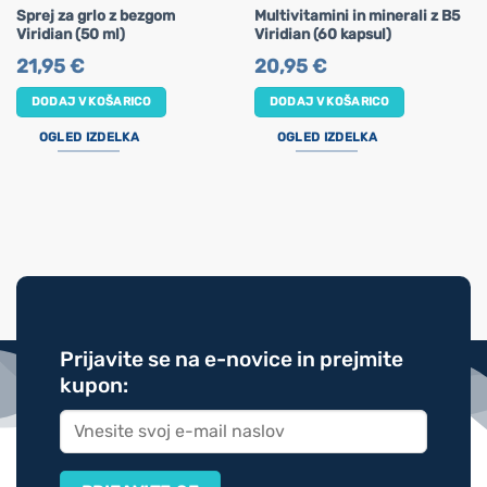
Sprej za grlo z bezgom
Multivitamini in minerali z B5
Viridian (50 ml)
Viridian (60 kapsul)
21,95
€
20,95
€
DODAJ V KOŠARICO
DODAJ V KOŠARICO
OGLED IZDELKA
OGLED IZDELKA
Prijavite se na e-novice in prejmite
kupon: