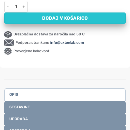
NAC NOW, 1000 mg (120 tablet) količina
DODAJ V KOŠARICO
Brezplačna dostava za naročila nad 50 €
Podpora strankam:
info@extenlab.com
Preverjena kakovost
OPIS
SESTAVINE
UPORABA