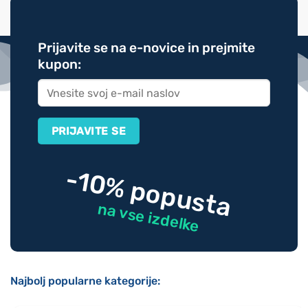
Prijavite se na e-novice in prejmite
kupon:
-10% popusta
na vse izdelke
Najbolj popularne kategorije: