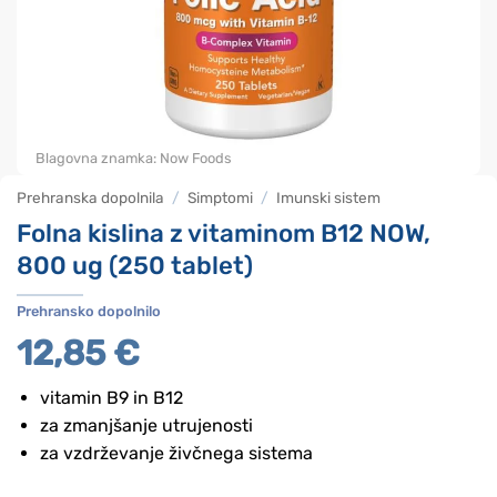
Blagovna znamka:
Now Foods
Prehranska dopolnila
/
Simptomi
/
Imunski sistem
Folna kislina z vitaminom B12 NOW,
800 ug (250 tablet)
Prehransko dopolnilo
12,85
€
vitamin B9 in B12
za zmanjšanje utrujenosti
za vzdrževanje živčnega sistema