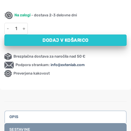
Na zalogi
- dostava 2-3 delovne dni
Folna kislina z vitaminom B12 NOW, 800 ug (250 tablet) količin
DODAJ V KOŠARICO
Brezplačna dostava za naročila nad 50 €
Podpora strankam:
info@extenlab.com
Preverjena kakovost
OPIS
SESTAVINE