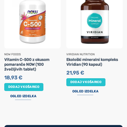
NOW FOODS
VIRIDIAN NUTRITION
Vitamin C-500 z okusom
Ekološki mineralni kompleks
pomaranče NOW (100
Viridian (90 kapsul)
žvečljivih tablet)
21,95
€
18,93
€
DODAJ V KOŠARICO
DODAJ V KOŠARICO
OGLED IZDELKA
OGLED IZDELKA