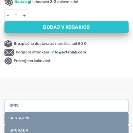
Na zalogi
- dostava 2-3 delovne dni
EspuActiv proti napihnjenosti in vetrovom Activlab Pharma (30
DODAJ V KOŠARICO
Brezplačna dostava za naročila nad 50 €
Podpora strankam:
info@extenlab.com
Preverjena kakovost
OPIS
SESTAVINE
UPORABA