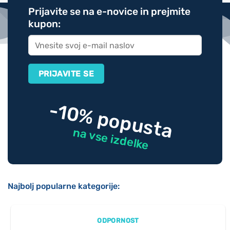
Prijavite se na e-novice in prejmite
kupon:
-10% popusta
na vse izdelke
Najbolj popularne kategorije:
ODPORNOST