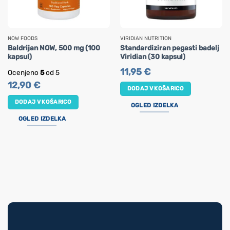
NOW FOODS
VIRIDIAN NUTRITION
Baldrijan NOW, 500 mg (100
Standardiziran pegasti badelj
kapsul)
Viridian (30 kapsul)
11,95
€
Ocenjeno
5
od 5
12,90
€
DODAJ V KOŠARICO
DODAJ V KOŠARICO
OGLED IZDELKA
OGLED IZDELKA