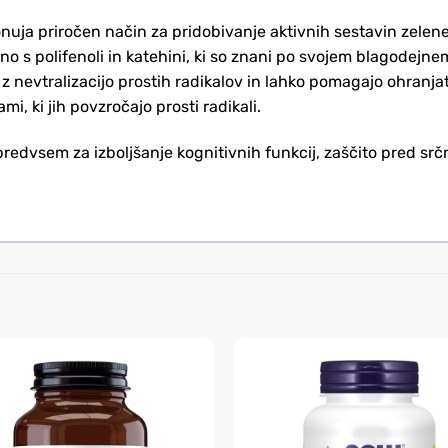
ja priročen način za pridobivanje aktivnih sestavin zelenega
no s polifenoli in katehini, ki so znani po svojem blagodejnem
 z nevtralizacijo prostih radikalov in lahko pomagajo ohranj
i, ki jih povzročajo prosti radikali.
predvsem za izboljšanje kognitivnih funkcij, zaščito pred sr