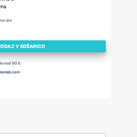
ema
vne dni
00 mg (100 kapsul) količina
ODAJ V KOŠARICO
la nad 50 €
tenlab.com