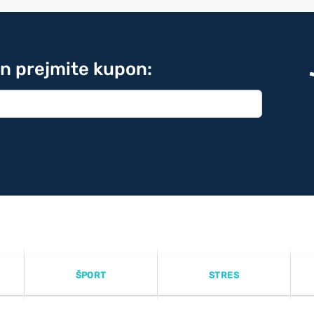
in prejmite kupon:
ŠPORT
STRES