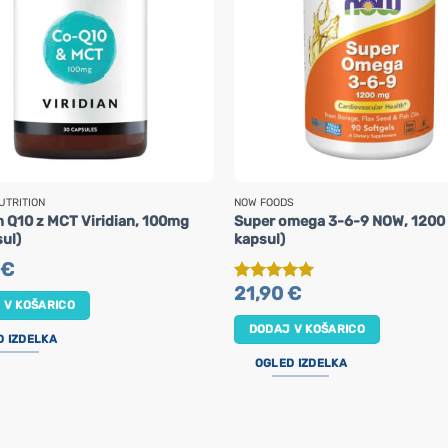
UTRITION
NOW FOODS
 Q10 z MCT Viridian, 100mg
Super omega 3-6-9 NOW, 1200
ul)
kapsul)
€
21,90
€
Ocenjeno
5
 V KOŠARICO
od 5
DODAJ V KOŠARICO
D IZDELKA
OGLED IZDELKA