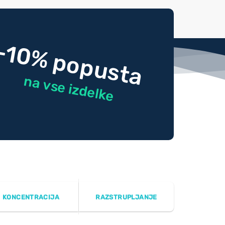
-10% popusta
na vse izdelke
KONCENTRACIJA
RAZSTRUPLJANJE