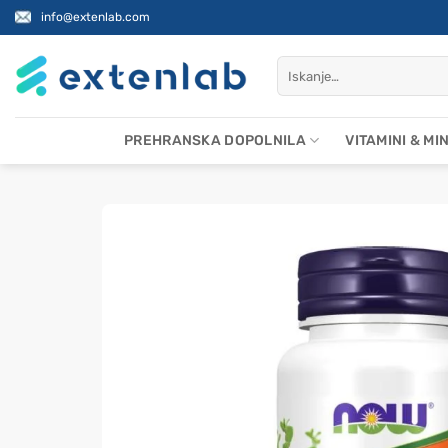
Skoči
info@extenlab.com
na
vsebino
Išči:
PREHRANSKA DOPOLNILA
VITAMINI & MI