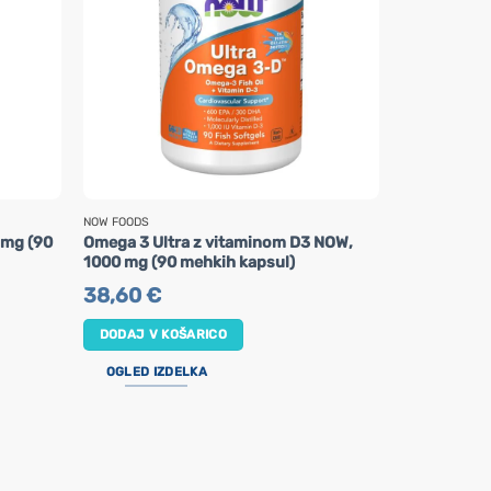
NOW FOODS
VIRIDIAN NUTRI
 mg (90
Omega 3 Ultra z vitaminom D3 NOW,
Astaksantin
1000 mg (90 mehkih kapsul)
29,95
€
38,60
€
DODAJ V K
DODAJ V KOŠARICO
OGLED IZ
OGLED IZDELKA