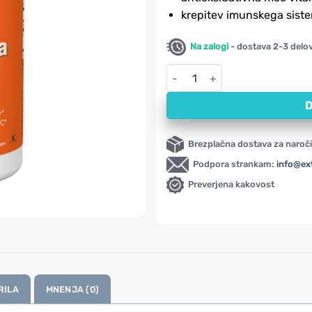
krepitev imunskega sist
Na zalogi
- dostava 2-3 delo
Ekstrakt zelenega čaja NOW, 4
D
Brezplačna dostava za naroči
Podpora strankam:
info@ex
Preverjena kakovost
RILA
MNENJA (0)