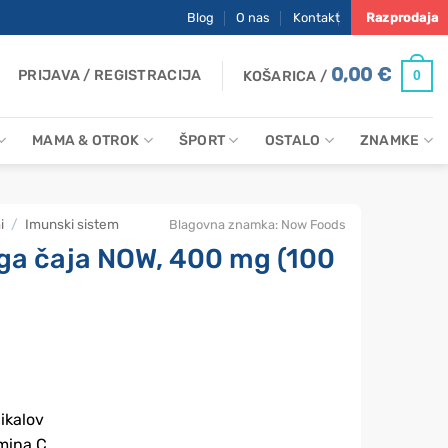
Blog
O nas
Kontakt
Razprodaja
0,00
€
PRIJAVA / REGISTRACIJA
0
KOŠARICA /
MAMA & OTROK
ŠPORT
OSTALO
ZNAMKE
i
/
Imunski sistem
Blagovna znamka:
Now Foods
ega čaja NOW, 400 mg (100
ikalov
mina C