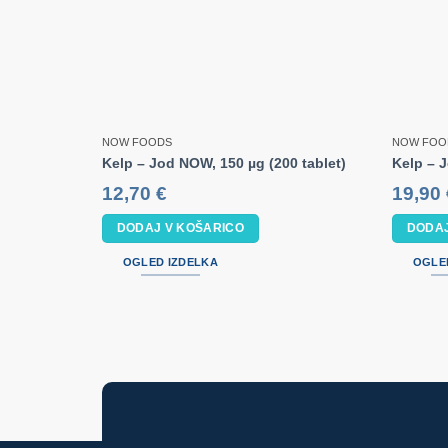
NOW FOODS
NOW FOO
Kelp – Jod NOW, 150 µg (200 tablet)
Kelp – 
12,70
€
19,90
DODAJ V KOŠARICO
DODAJ
OGLED IZDELKA
OGLE