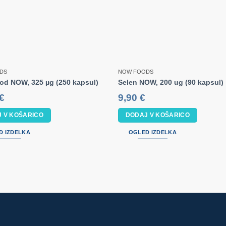
DS
NOW FOODS
Jod NOW, 325 µg (250 kapsul)
Selen NOW, 200 ug (90 kapsul)
€
9,90
€
 V KOŠARICO
DODAJ V KOŠARICO
D IZDELKA
OGLED IZDELKA