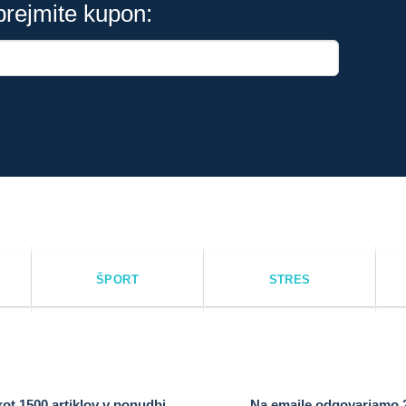
 prejmite kupon:
ŠPORT
STRES
kot 1500 artiklov v ponudbi
Na emaile odgovarjamo 