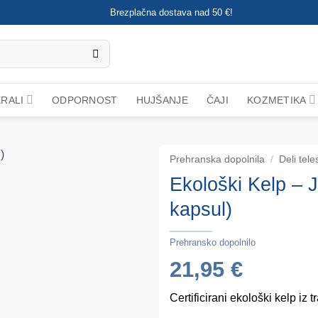
Brezplačna dostava nad 50 €!
ERALI
ODPORNOST
HUJŠANJE
ČAJI
KOZMETIKA
Prehranska dopolnila
/
Deli tele
Ekološki Kelp – 
kapsul)
Prehransko dopolnilo
21,95
€
Certificirani ekološki kelp iz t