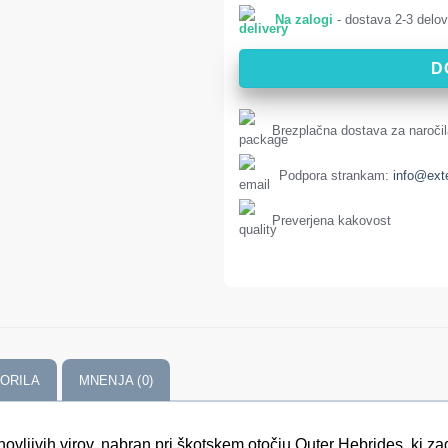
Na zalogi
- dostava 2-3 delov
D
Brezplačna dostava za naročil
Podpora strankam:
info@ext
Preverjena kakovost
ORILA
MNENJA (0)
obnovljivih virov, nabran pri škotskem otočju Outer Hebrides, ki z