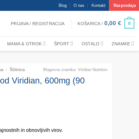
Blog
O nas
Kontakt
Razprodaja
0,00
€
0
PRIJAVA / REGISTRACIJA
KOŠARICA /
MAMA & OTROK
ŠPORT
OSTALO
ZNAMKE
sa
/
Ščitnica
Blagovna znamka:
Viridian Nutrition
Jod Viridian, 600mg (90
rajnostnih in obnovljivih virov.