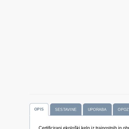
OPIS
SESTAVINE
UPORABA
OPOZ
Certificirani ekološki kelp iz trajnostnih in 