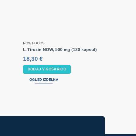
NOW FOODS
NOW FOODS
L-Tirozin NOW, 500 mg (120 kapsul)
Bio Kelp v 
18,30
€
15,90
€
DODAJ V KOŠARICO
DODAJ V 
OGLED IZDELKA
OGLED IZ