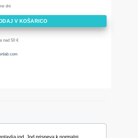
ne dni
ODAJ V KOŠARICO
a nad 50 €
enlab.com
agotavlja jod. Jod prispeva k normalni