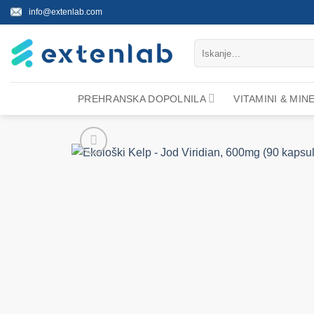
Skoči
info@extenlab.com
na
vsebino
Išči:
PREHRANSKA DOPOLNILA
VITAMINI & MIN