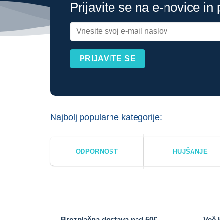
Prijavite se na e-novice in
Najbolj popularne kategorije:
ODPORNOST
HUJŠANJE
Brezplačna dostava nad 50€
Več 