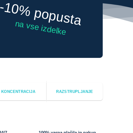
-10% popusta
na vse izdelke
KONCENTRACIJA
RAZSTRUPLJANJE
24/7
100% varna plačila in nakup