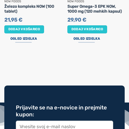
NOW FOODS
NOW FOODS
Železo kompleks NOW (100
Super Omega-3 EPK NOW,
tablet)
1000 mg (120 mehkih kapsul)
21,95
€
29,90
€
DODAJ V KOŠARICO
DODAJ V KOŠARICO
OGLED IZDELKA
OGLED IZDELKA
Prijavite se na e-novice in prejmite
kupon: