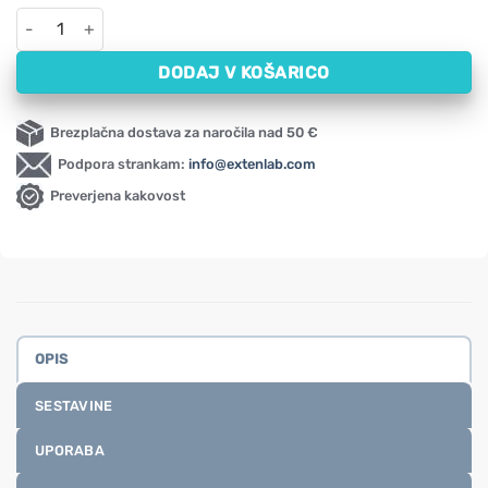
ADAM moški multivitamini NOW (60 tablet) količina
DODAJ V KOŠARICO
Brezplačna dostava za naročila nad 50 €
Podpora strankam:
info@extenlab.com
Preverjena kakovost
OPIS
SESTAVINE
UPORABA