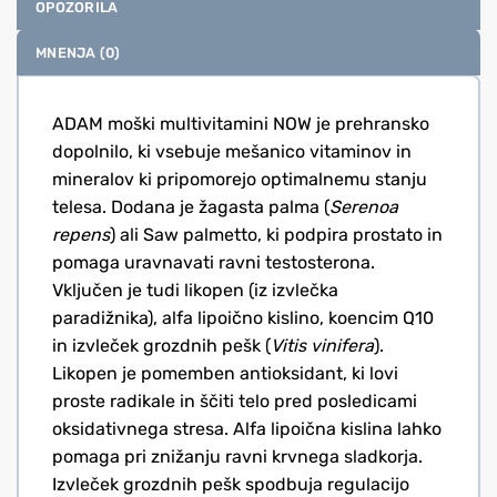
OPOZORILA
MNENJA (0)
ADAM moški multivitamini NOW je prehransko
dopolnilo, ki vsebuje mešanico vitaminov in
mineralov ki pripomorejo optimalnemu stanju
telesa. Dodana je žagasta palma (
Serenoa
repens
) ali Saw palmetto, ki podpira prostato in
pomaga uravnavati ravni testosterona.
Vključen je tudi likopen (iz izvlečka
paradižnika), alfa lipoično kislino, koencim Q10
in izvleček grozdnih pešk (
Vitis vinifera
).
Likopen je pomemben antioksidant, ki lovi
proste radikale in ščiti telo pred posledicami
oksidativnega stresa. Alfa lipoična kislina lahko
pomaga pri znižanju ravni krvnega sladkorja.
Izvleček grozdnih pešk spodbuja regulacijo