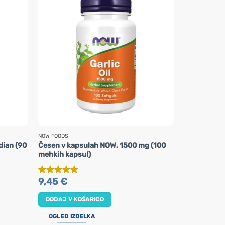
NOW FOODS
VIRIDIAN NUTRI
dian (90
Česen v kapsulah NOW, 1500 mg (100
B-kompleks 
mehkih kapsul)
21,95
€
DODAJ V K
9,45
€
Ocenjeno
5
od 5
OGLED IZ
DODAJ V KOŠARICO
OGLED IZDELKA