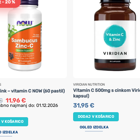
 - 20 %
S
VIRIDIAN NUTRITION
Vitamin C 500mg s cinkom Viri
nk – vitamin C NOW (60 pastil)
kapsul)
Izvirna
Trenutna
€
11,96
€
cena
cena
31,95
€
bno najmanj do: 01.12.2026
je
je:
bila:
11,96 €.
DODAJ V KOŠARICO
14,95 €.
 V KOŠARICO
OGLED IZDELKA
D IZDELKA