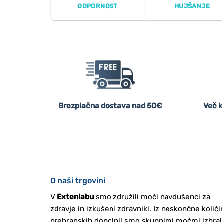
ODPORNOST
HUJŠANJE
Brezplačna dostava nad 50€
Več k
O naši trgovini
V
Extenlabu
smo združili moči navdušenci za
zdravje in izkušeni zdravniki. Iz neskončne količi
prehranskih dopolnil smo skupnimi močmi izbral