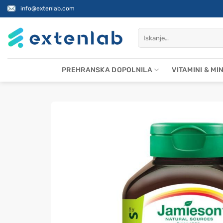
Skoči
info@extenlab.com
na
vsebino
Išči:
PREHRANSKA DOPOLNILA
VITAMINI & MI