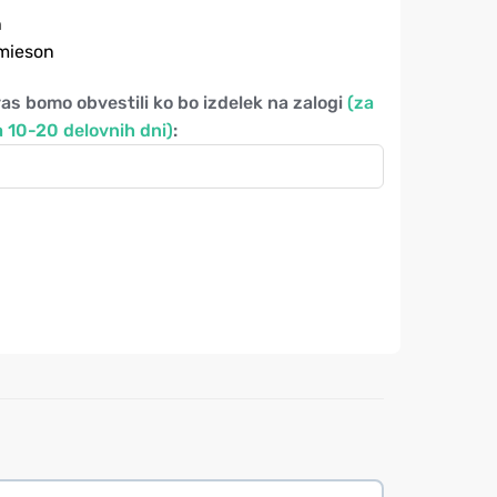
h
amieson
vas bomo obvestili ko bo izdelek na zalogi
(za
 10-20 delovnih dni)
: