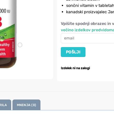
sončni vitamin v tableta
kanadski proizvajalec J
Vpišite spodnji obrazec in 
večino izdelkov predvidoma
Izdelek ni na zalogi
RILA
MNENJA (0)