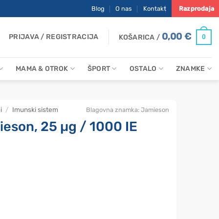
Blog
O nas
Kontakt
Razprodaja
0,00
€
PRIJAVA / REGISTRACIJA
0
KOŠARICA /
MAMA & OTROK
ŠPORT
OSTALO
ZNAMKE
i
/
Imunski sistem
Blagovna znamka:
Jamieson
eson, 25 µg / 1000 IE