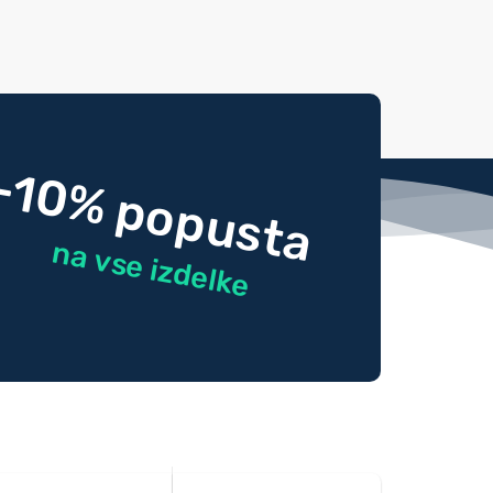
-10% popusta
na vse izdelke