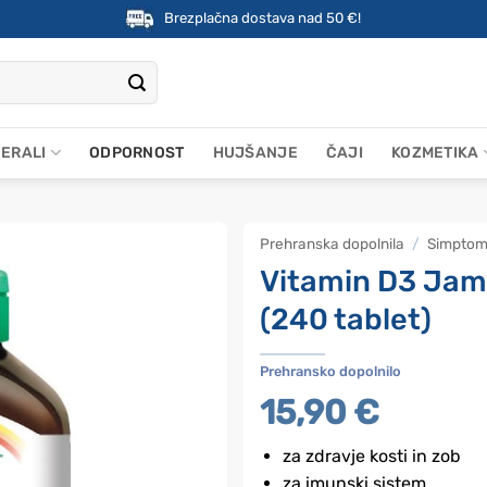
Brezplačna dostava nad 50 €!
NERALI
ODPORNOST
HUJŠANJE
ČAJI
KOZMETIKA
Prehranska dopolnila
/
Simptom
Vitamin D3 Jami
(240 tablet)
Prehransko dopolnilo
15,90
€
za zdravje kosti in zob
za imunski sistem