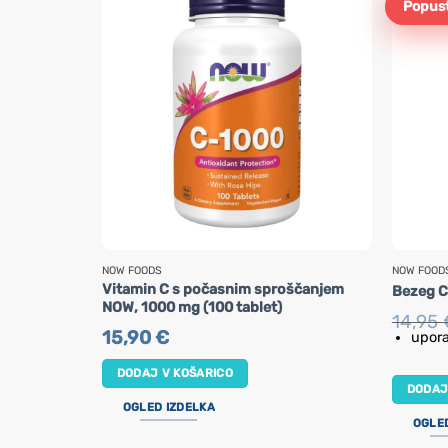
Popust
NOW FOODS
NOW FOOD
Vitamin C s počasnim sproščanjem
Bezeg Ci
NOW, 1000 mg (100 tablet)
14,95
15,90
€
upora
DODAJ V KOŠARICO
DODAJ
OGLED IZDELKA
OGLE