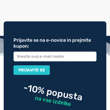
Prijavite se na e-novice in prejmite
kupon:
-10% popusta
na vse izdelke