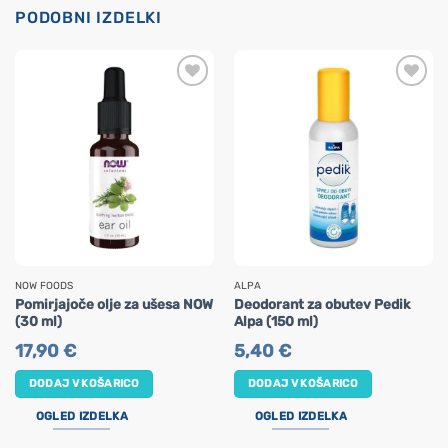
PODOBNI IZDELKI
NOW FOODS
ALPA
Pomirjajoče olje za ušesa NOW
Deodorant za obutev Pedik
(30 ml)
Alpa (150 ml)
17,90
€
5,40
€
DODAJ V KOŠARICO
DODAJ V KOŠARICO
OGLED IZDELKA
OGLED IZDELKA