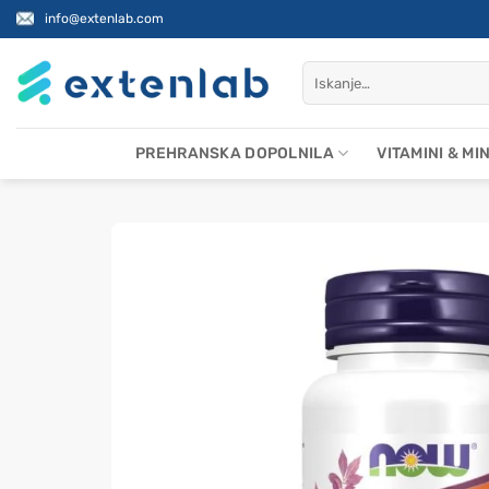
Skoči
info@extenlab.com
na
vsebino
Išči:
PREHRANSKA DOPOLNILA
VITAMINI & MI