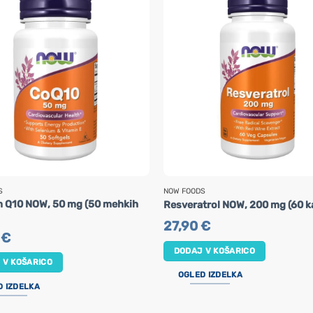
S
NOW FOODS
 Q10 NOW, 50 mg (50 mehkih
Resveratrol NOW, 200 mg (60 k
27,90
€
0
€
DODAJ V KOŠARICO
 V KOŠARICO
OGLED IZDELKA
D IZDELKA