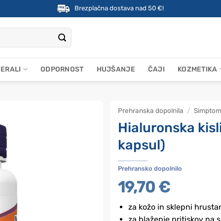
Brezplačna dostava nad 50 €!
NERALI
ODPORNOST
HUJŠANJE
ČAJI
KOZMETIKA
Prehranska dopolnila
/
Simptom
Hialuronska kis
kapsul)
Prehransko dopolnilo
19,70
€
za kožo in sklepni hrust
za blaženje pritiskov na 