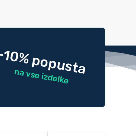
-10% popusta
na vse izdelke