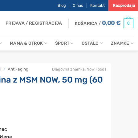
Blog
O nas
Kontakt
Razprodaja
0,00
€
PRIJAVA / REGISTRACIJA
0
KOŠARICA /
MAMA & OTROK
ŠPORT
OSTALO
ZNAMKE
i
/
Anti-aging
Blagovna znamka:
Now Foods
lina z MSM NOW, 50 mg (60
anec
sklepe