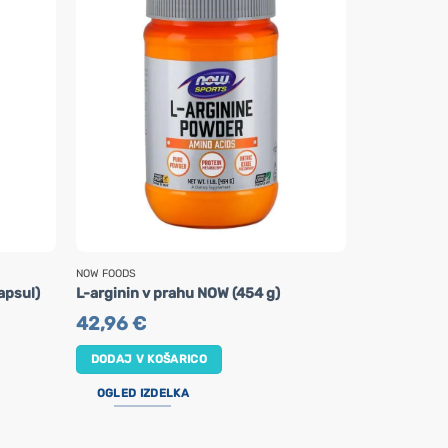
NOW FOODS
NOW FOODS
apsul)
L-arginin v prahu NOW (454 g)
Kolagen pep
42,96
€
24,90
€
DODAJ V KOŠARICO
DODAJ V K
OGLED IZDELKA
OGLED IZ