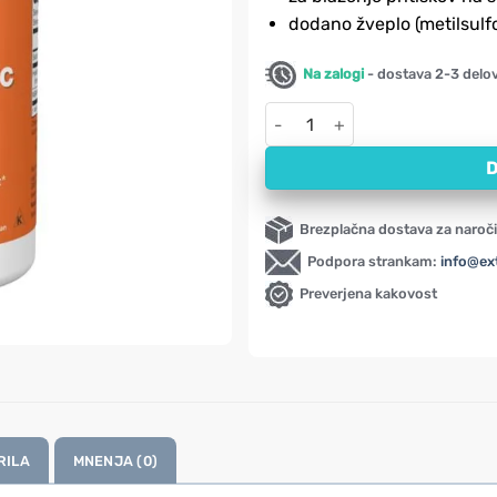
dodano žveplo (metilsulf
Na zalogi
- dostava 2-3 delo
Hialuronska kislina z MSM NOW,
D
Brezplačna dostava za naroči
Podpora strankam:
info@ex
Preverjena kakovost
RILA
MNENJA (0)