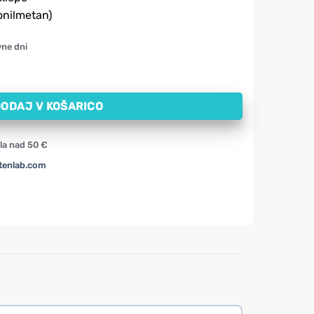
onilmetan)
vne dni
 50 mg (60 kapsul) količina
ODAJ V KOŠARICO
la nad 50 €
tenlab.com