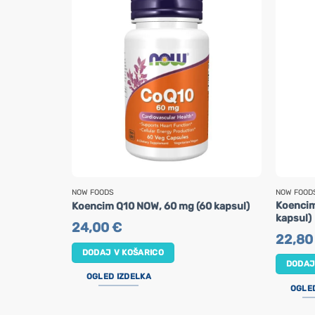
NOW FOODS
NOW FOOD
Koencim
Koencim Q10 NOW, 60 mg (60 kapsul)
kapsul)
24,00
€
22,8
DODAJ V KOŠARICO
DODAJ
OGLED IZDELKA
OGLE