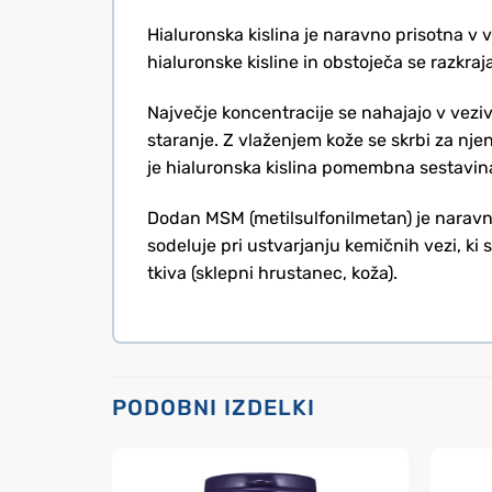
Hialuronska kislina je naravno prisotna v v
hialuronske kisline in obstoječa se razkraja
Največje koncentracije se nahajajo v vezivn
staranje. Z vlaženjem kože se skrbi za nje
je hialuronska kislina pomembna sestavina 
Dodan MSM (metilsulfonilmetan) je naravna
sodeluje pri ustvarjanju kemičnih vezi, ki 
tkiva (sklepni hrustanec, koža).
PODOBNI IZDELKI