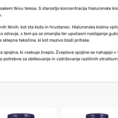
sakem tkivu telesa. S starostjo koncentracija hialuronske kis
.
ih tkivih, kot sta koža in hrustanec. Hialuronska kislina vpl
no zdravje, s tem pa se zmanjša ter upočasni nastajanje gubic
sklepne tekočine, ki kot mazivo blaži pritiske.
 spojina, ki vsebuje žveplo. Žveplove spojine se nahajajo v 
so potrebne za oblikovanje in vzdrževanje različnih strukturn