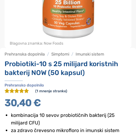
Blagovna znamka:
Now Foods
Prehranska dopolnila
/
Simptomi
/
Imunski sistem
Probiotiki-10 s 25 milijard koristnih
bakterij NOW (50 kapsul)
Prehransko dopolnilo
(
1
mnenje stranke)
Ocenjeno z
1
30,40
€
5
od 5 na
podlagi
ocene
kombinacija 10 sevov probiotičnih bakterij (25
stranke
milijard CFU)
za zdravo črevesno mikrofloro in imunski sistem