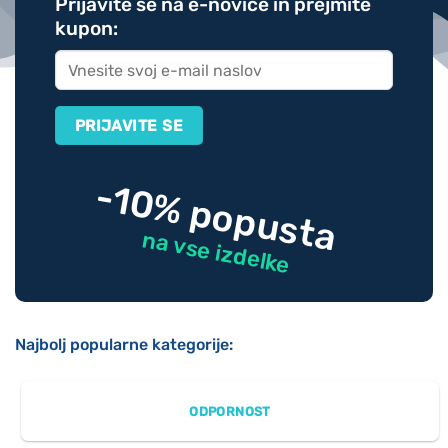
Prijavite se na e-novice in prejmite
kupon:
-10% popusta
na vse izdelke
Najbolj popularne kategorije:
ODPORNOST