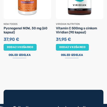
NOW FOODS
VIRIDIAN NUTRITION
Pycnogenol NOW, 30 mg (60
Vitamin C 500mg s cinkom
kapsul)
Viridian (90 kapsul)
37,90
€
31,95
€
DODAJ V KOŠARICO
DODAJ V KOŠARICO
OGLED IZDELKA
OGLED IZDELKA