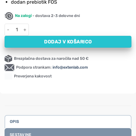
dodan prebiotik FOS
Na zalogi
- dostava 2-3 delovne dni
Probiotiki-10 s 25 milijard koristnih bakterij NOW (50 kapsul) ko
DODAJ V KOŠARICO
Brezplačna dostava za naročila nad 50 €
Podpora strankam:
info@extenlab.com
Preverjena kakovost
OPIS
SESTAVINE