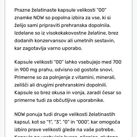
Prazne želatinaste kapsule velikosti “00”
znamke NOW so popolna izbira za vse, ki si
želijo sami pripraviti prehranska dopolnila.
Izdelane so iz visokokakovostne želatine, brez
dodanih konzervansov ali umetnih sestavin,
kar zagotavlja varno uporabo.
Kapsule velikosti “00” lahko vsebujejo med 700
in 900 mg prahu, odvisno od gostote snovi.
Primerne so za polnjenje z vitamini, minerali,
zelišči ali drugimi prehranskimi dopolnili.
Kapsule so brez okusa in vonja, zaradi česar so
primerne tudi za občutljive uporabnike.
NOW ponuja tudi druge velikosti želatinastih
kapsul, kot so “1”, “3”, “0” in “000”, kar omogoča
izbiro prave velikosti glede na vaše potrebe.