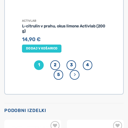
ACTIVLAB
L-citrulin v prahu, okus limone Activlab (200
g)
14,90
€
DODAJ V KOŠARICO
1
2
3
4
5
PODOBNI IZDELKI