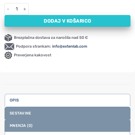
Prazne kapsule 00 želatinaste NOW (250 kapsul) količina
DODAJ V KOŠARICO
Brezplačna dostava za naročila nad 50 €
Podpora strankam:
info@extenlab.com
Preverjena kakovost
OPIS
SESTAVINE
MNENJA (0)