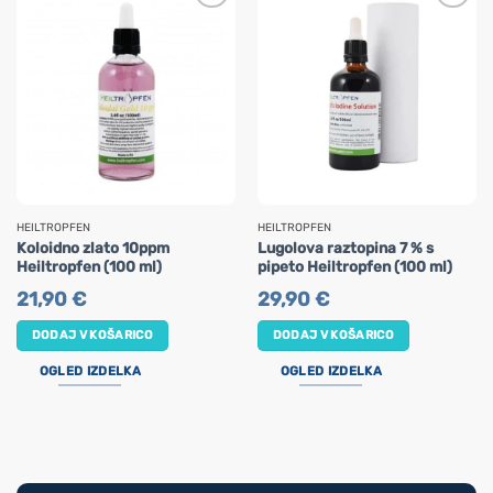
HEILTROPFEN
HEILTROPFEN
Koloidno zlato 10ppm
Lugolova raztopina 7 % s
Heiltropfen (100 ml)
pipeto Heiltropfen (100 ml)
21,90
€
29,90
€
DODAJ V KOŠARICO
DODAJ V KOŠARICO
OGLED IZDELKA
OGLED IZDELKA