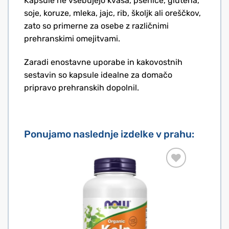
Kapsule ne vsebujejo kvasa, pšenice, glutena,
soje, koruze, mleka, jajc, rib, školjk ali oreščkov,
zato so primerne za osebe z različnimi
prehranskimi omejitvami.
Zaradi enostavne uporabe in kakovostnih
sestavin so kapsule idealne za domačo
pripravo prehranskih dopolnil.
Ponujamo naslednje izdelke v prahu: