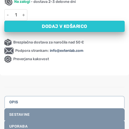
Na zalogi
- dostava 2-3 delovne dni
D-manoza v prahu za napitke NOW (85 g) količina
DODAJ V KOŠARICO
Brezplačna dostava za naročila nad 50 €
Podpora strankam:
info@extenlab.com
Preverjena kakovost
OPIS
SESTAVINE
UPORABA