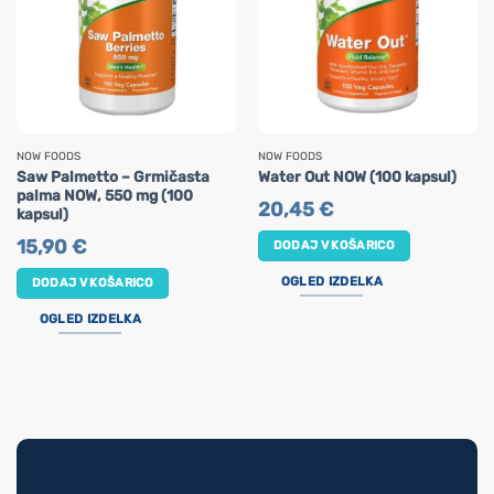
NOW FOODS
NOW FOODS
Saw Palmetto – Grmičasta
Water Out NOW (100 kapsul)
palma NOW, 550 mg (100
20,45
€
kapsul)
15,90
€
DODAJ V KOŠARICO
OGLED IZDELKA
DODAJ V KOŠARICO
OGLED IZDELKA