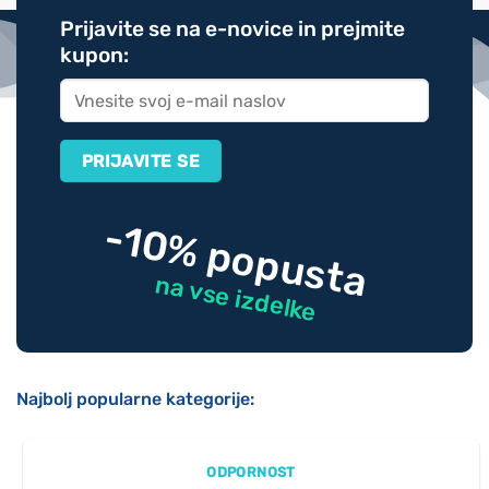
Prijavite se na e-novice in prejmite
kupon:
-10% popusta
na vse izdelke
Najbolj popularne kategorije:
ODPORNOST