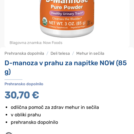
Blagovna znamka:
Now Foods
Prehranska dopolnila
/
Deli telesa
/
Mehur in sečila
D-manoza v prahu za napitke NOW (85
g)
Prehransko dopolnilo
30,70
€
odlična pomoč za zdrav mehur in sečila
v obliki prahu
prehransko dopolnilo