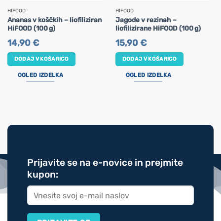
HIFOOD
HIFOOD
Ananas v koščkih – liofiliziran
Jagode v rezinah –
HiFOOD (100 g)
liofilizirane HiFOOD (100 g)
14,90
€
15,90
€
DODAJ V KOŠARICO
DODAJ V KOŠARICO
OGLED IZDELKA
OGLED IZDELKA
Prijavite se na e-novice in prejmite
kupon: