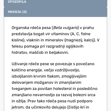
OPOZORILA
MNENJA (0)
Organska rdeča pesa (
Beta vulgaris
) v prahu
predstavlja bogat vir vitaminov (A, C, folne
kisline), vlaknin in mineralov (magnezij, kalcij). V
telesu pomaga pri razgradnji ogljikovih
hidratov, maščob in beljakovin.
Uživanje rdeče pese se povezuje s povečano
količino energije, večjo vzdržljivostjo,
izboljšanim krvnim tlakom, zmogljivejšim
delovanjem možganov in zmanjšanim
tveganjem za povišan holesterol in posledično
zmanjšano nevarnostjo za razvoj bolezni srca
in ožilja. Prav tako rdeča pesa nudi podporo
jetrom, da učinkovito delujejo (čistijo kri in