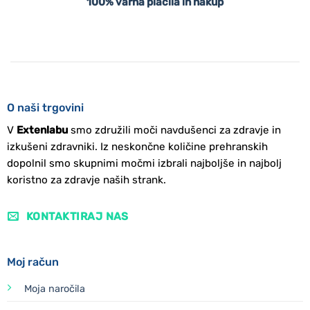
100% varna plačila in nakup
O naši trgovini
V
Extenlabu
smo združili moči navdušenci za zdravje in
izkušeni zdravniki. Iz neskončne količine prehranskih
dopolnil smo skupnimi močmi izbrali najboljše in najbolj
koristno za zdravje naših strank.
KONTAKTIRAJ NAS
Moj račun
Moja naročila