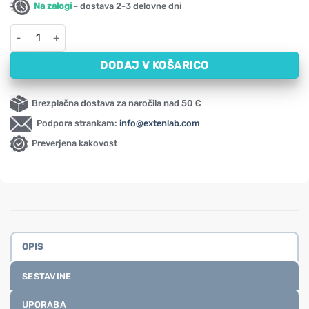
Na zalogi
- dostava 2-3 delovne dni
Beet Root - pesni koren v prahu NOW (340 g) količina
DODAJ V KOŠARICO
Brezplačna dostava za naročila nad 50 €
Podpora strankam:
info@extenlab.com
Preverjena kakovost
OPIS
SESTAVINE
UPORABA