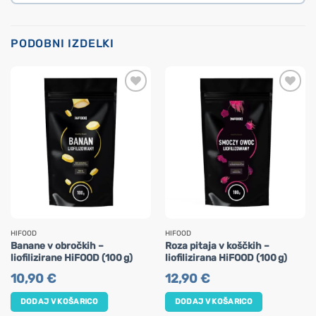
PODOBNI IZDELKI
HIFOOD
HIFOOD
Banane v obročkih –
Roza pitaja v koščkih –
liofilizirane HiFOOD (100 g)
liofilizirana HiFOOD (100 g)
10,90
€
12,90
€
DODAJ V KOŠARICO
DODAJ V KOŠARICO