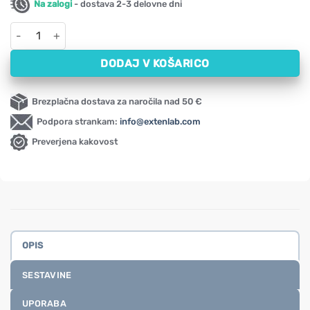
Na zalogi
- dostava 2-3 delovne dni
Olje pegastega badlja, hladno stiskano Oleofarm (250 ml) količ
DODAJ V KOŠARICO
Brezplačna dostava za naročila nad 50 €
Podpora strankam:
info@extenlab.com
Preverjena kakovost
OPIS
SESTAVINE
UPORABA