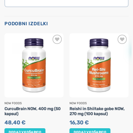
PODOBNI IZDELKI
NOW FOODS
NOW FOODS
CurcuBrain NOW, 400 mg (50
Reishi in Shiitake gobe NOW,
kapsul)
270 mg (100 kapsul)
48,40
€
16,30
€
DODAJ V KOŠARICO
DODAJ V KOŠARICO