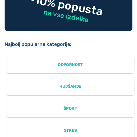
-10% popusta
na vse izdelke
Najbolj popularne kategorije:
ODPORNOST
HUJŠANJE
ŠPORT
STRES