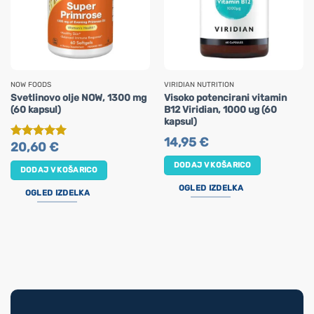
NOW FOODS
VIRIDIAN NUTRITION
Svetlinovo olje NOW, 1300 mg
Visoko potencirani vitamin
(60 kapsul)
B12 Viridian, 1000 ug (60
kapsul)
14,95
€
20,60
€
Ocenjeno
5
od 5
DODAJ V KOŠARICO
DODAJ V KOŠARICO
OGLED IZDELKA
OGLED IZDELKA