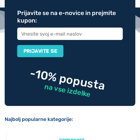
Prijavite se na e-novice in prejmite
kupon:
-10% popusta
na vse izdelke
Najbolj popularne kategorije: