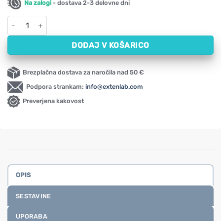
Na zalogi
- dostava 2-3 delovne dni
L-Teanin NOW, 100 mg (90 žvečilnih tablet) količina
DODAJ V KOŠARICO
Brezplačna dostava za naročila nad 50 €
Podpora strankam:
info@extenlab.com
Preverjena kakovost
OPIS
SESTAVINE
UPORABA