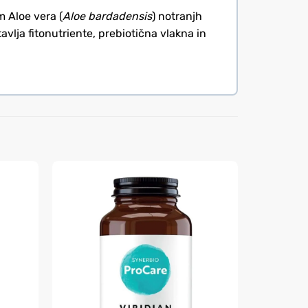
m Aloe vera (
Aloe bardadensis
) notranjh
vlja fitonutriente, prebiotična vlakna in