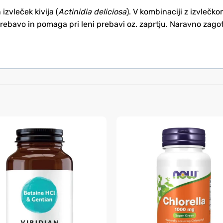
izvleček kivija (
Actinidia deliciosa
). V kombinaciji z izvlečko
prebavo in pomaga pri leni prebavi oz. zaprtju. Naravno zagota