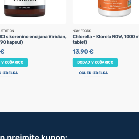
UTRITION
NOW FOODS
CI s korenino encijana Viridian,
Chlorella – Klorela NOW, 1000 
90 kapsul)
tablet)
€
13,90
€
 V KOŠARICO
DODAJ V KOŠARICO
D IZDELKA
OGLED IZDELKA
in prejmite kupon: