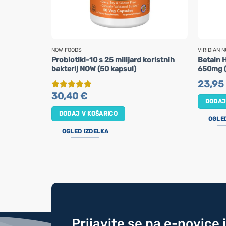
NOW FOODS
VIRIDIAN N
Probiotiki-10 s 25 milijard koristnih
Betain H
bakterij NOW (50 kapsul)
650mg (
23,95
30,40
€
Ocenjeno
5
DODAJ
od 5
DODAJ V KOŠARICO
OGLE
OGLED IZDELKA
Prijavite se na e-novice 