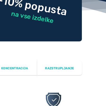
-10% popusta
na vse izdelke
KONCENTRACIJA
RAZSTRUPLJANJE