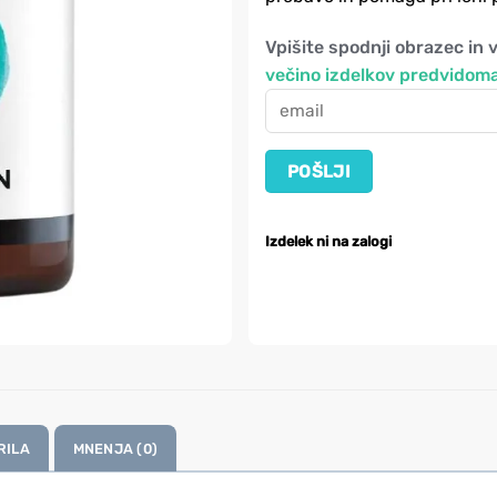
Vpišite spodnji obrazec in 
večino izdelkov predvidoma
Izdelek ni na zalogi
RILA
MNENJA (0)