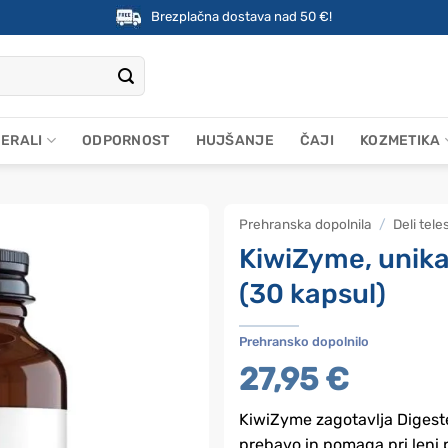
Brezplačna dostava nad 50 €!
NERALI
ODPORNOST
HUJŠANJE
ČAJI
KOZMETIKA
Prehranska dopolnila
/
Deli tele
KiwiZyme, unikat
(30 kapsul)
Prehransko dopolnilo
27,95
€
KiwiZyme zagotavlja Digeste
prebavo in pomaga pri leni 