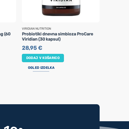
VIRIDIAN NUTRITION
VIRIDIAN NUTRI
mg (60
Probiotiki dnevna simbioza ProCare
Probiotiki 
Viridian (30 kapsul)
Viridian (30
28,95
€
23,95
€
DODAJ V KOŠARICO
DODAJ V K
OGLED IZDELKA
OGLED IZ