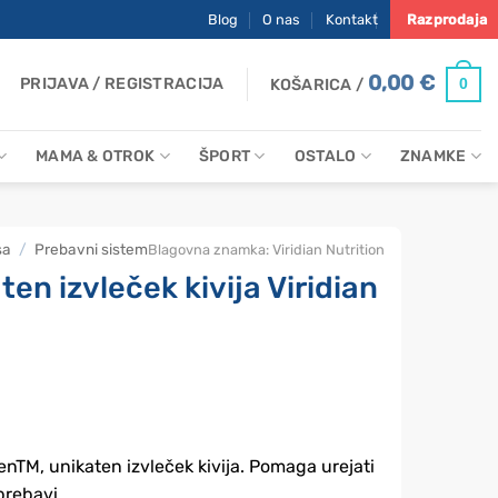
Blog
O nas
Kontakt
Razprodaja
0,00
€
PRIJAVA / REGISTRACIJA
0
KOŠARICA /
MAMA & OTROK
ŠPORT
OSTALO
ZNAMKE
sa
/
Prebavni sistem
Blagovna znamka:
Viridian Nutrition
en izvleček kivija Viridian
nTM, unikaten izvleček kivija. Pomaga urejati
prebavi.