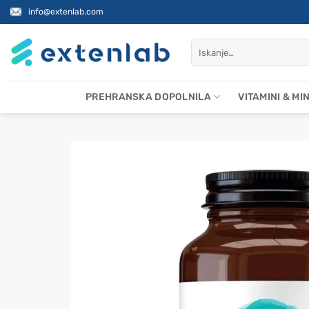
Skoči
info@extenlab.com
na
vsebino
Išči:
PREHRANSKA DOPOLNILA
VITAMINI & MI