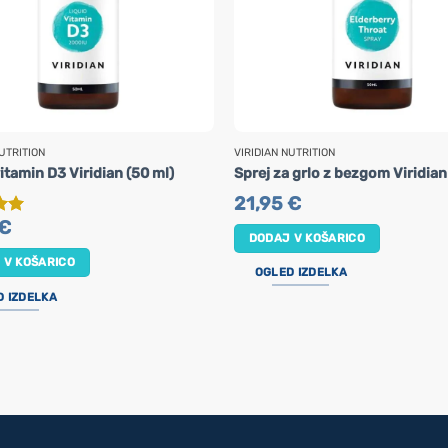
UTRITION
VIRIDIAN NUTRITION
itamin D3 Viridian (50 ml)
Sprej za grlo z bezgom Viridian
21,95
€
€
no
5
DODAJ V KOŠARICO
 V KOŠARICO
OGLED IZDELKA
D IZDELKA