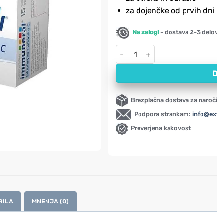
za dojenčke od prvih dni
Na zalogi
- dostava 2-3 delo
Immuneral – laktoferin z vitam
D
Brezplačna dostava za naroči
Podpora strankam:
info@ex
Preverjena kakovost
RILA
MNENJA (0)