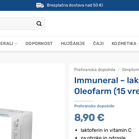
Brezplačna dostava nad 50 €!
NERALI
ODPORNOST
HUJŠANJE
ČAJI
KOZMETIKA
Prehranska dopolnila
/
Simptom
Immuneral – lak
Oleofarm (15 vr
Prehransko dopolnilo
8,90
€
laktoferin in vitamin C
za otroke in odrasle