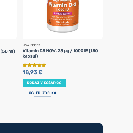
NOW FOODS
VIRIDIAN NUTRI
Vitamin D3 NOW, 25 µg / 1000 IE (180
Uravnotežen
 (50 ml)
kapsul)
(90 kapsul)
20,95
€
18,93
€
Ocenjeno
5
DODAJ V K
od 5
DODAJ V KOŠARICO
OGLED IZ
OGLED IZDELKA