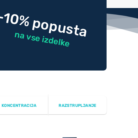
-10% popusta
na vse izdelke
KONCENTRACIJA
RAZSTRUPLJANJE