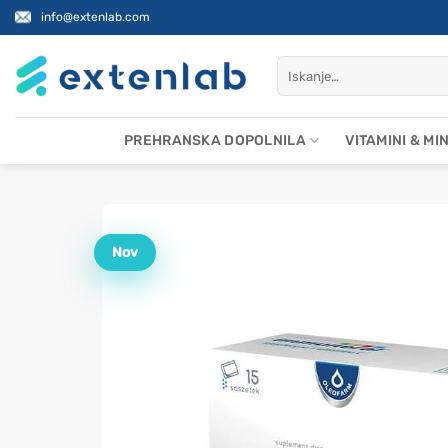
Skoči
info@extenlab.com
na
vsebino
Išči:
PREHRANSKA DOPOLNILA
VITAMINI & MI
Nov