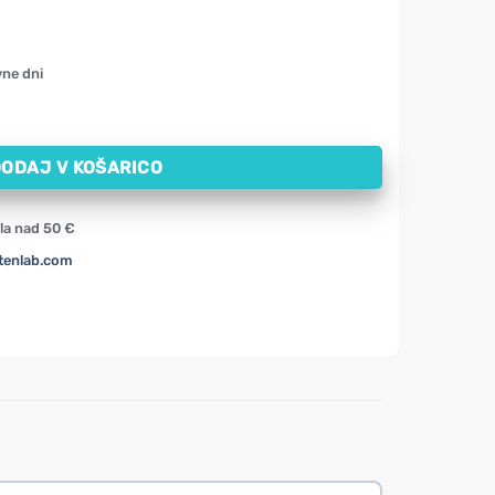
vne dni
inom C Oleofarm (15 vrečk) količina
ODAJ V KOŠARICO
la nad 50 €
tenlab.com