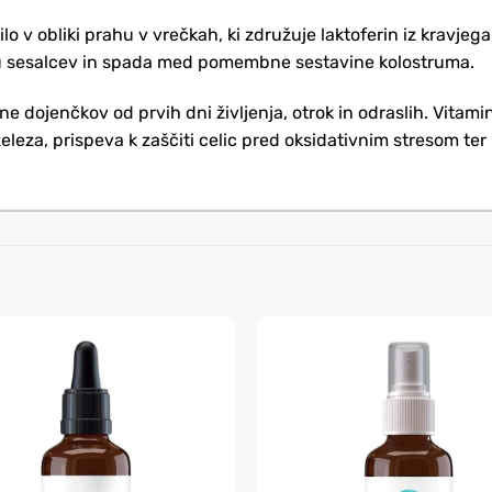
 v obliki prahu v vrečkah, ki združuje laktoferin iz kravjega 
eku sesalcev in spada med pomembne sestavine kolostruma.
e dojenčkov od prvih dni življenja, otrok in odraslih. Vita
eza, prispeva k zaščiti celic pred oksidativnim stresom ter 