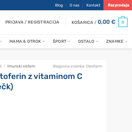
Blog
O nas
Kontakt
Razprodaja
0,00
€
PRIJAVA / REGISTRACIJA
0
KOŠARICA /
MAMA & OTROK
ŠPORT
OSTALO
ZNAMKE
i
/
Imunski sistem
Blagovna znamka:
Oleofarm
toferin z vitaminom C
ečk)