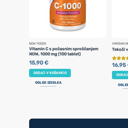
NOW FOODS
VIRIDIAN N
Vitamin C s počasnim sproščanjem
Tekoči v
NOW, 1000 mg (100 tablet)
15,90
€
16,95
Ocenje
od 5
DODAJ V KOŠARICO
DODAJ
OGLED IZDELKA
OGLE