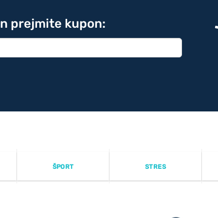
in prejmite kupon:
ŠPORT
STRES