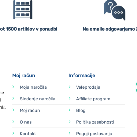
ot 1500 artiklov v ponudbi
Na emaile odgovarjamo 
Moj račun
Informacije
Moja naročila
Veleprodaja
ne
Sledenje naročila
Affiliate program
i
nk.
Moj račun
Blog
O nas
Politika zasebnosti
Kontakt
Pogoji poslovanja