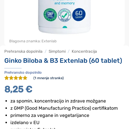
Blagovna znamka:
Extenlab
Prehranska dopolnila
/
Simptomi
/
Koncentracija
Ginko Biloba & B3 Extenlab (60 tablet)
Prehransko dopolnilo
(
1
mnenje stranke)
Ocenjeno z
1
8,25
€
5
od 5 na
podlagi
ocene
za spomin, koncentracijo in zdrave možgane
stranke
z GMP (Good Manufacturing Practice) certifikatom
primerno za vegane in vegetarijance
izdelano v EU