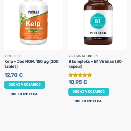
NOW FOODS
VIRIDIAN NUTRITION
Kelp – Jod NOW, 150 µg (200
B kompleks + B1 Viridian (30
tablet)
kapsul)
12,70
€
10,95
€
Ocenjeno
5
DODAJ V KOŠARICO
od 5
DODAJ V KOŠARICO
OGLED IZDELKA
OGLED IZDELKA