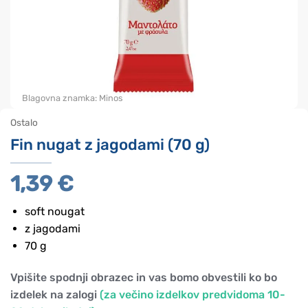
Blagovna znamka:
Minos
Ostalo
Fin nugat z jagodami (70 g)
1,39
€
soft nougat
z jagodami
70 g
Vpišite spodnji obrazec in vas bomo obvestili ko bo
izdelek na zalogi
(za večino izdelkov predvidoma 10-