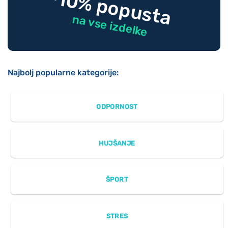
-10% popusta
na vse izdelke
Najbolj popularne kategorije:
ODPORNOST
HUJŠANJE
ŠPORT
STRES