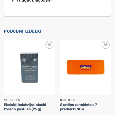
Fin nugat z jagodami.
PODOBNI IZDELKI
NATURE MED
NOW FOODS
Ekološki kalabrijski sladki
Škatlica za tablete s 7
koren v pastilah (25 g)
predalčki NOW