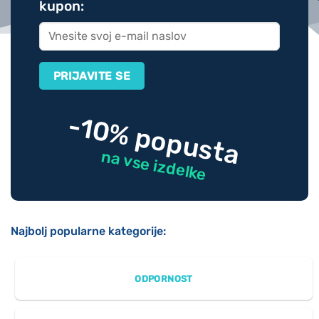
kupon:
-10% popusta
na vse izdelke
Najbolj popularne kategorije:
ODPORNOST