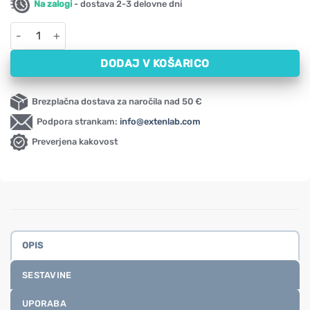
Na zalogi
- dostava 2-3 delovne dni
Aloe vera koncentrat v tekočini NOW (118 ml) količina
DODAJ V KOŠARICO
Brezplačna dostava za naročila nad 50 €
Podpora strankam:
info@extenlab.com
Preverjena kakovost
OPIS
SESTAVINE
UPORABA