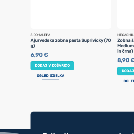
SIDDHALEPA
MEGASMIL
Ajurvedska zobna pasta Suprivicky (70
Zobna š
g)
Medium,
in črna)
6,90
€
8,90
DODAJ V KOŠARICO
DODAJ
OGLED IZDELKA
OGLE