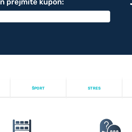
in prejmite kupon:
ŠPORT
STRES