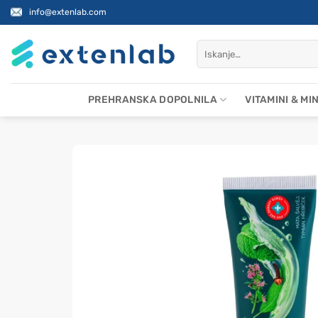
Skoči
info@extenlab.com
na
vsebino
Išči:
PREHRANSKA DOPOLNILA
VITAMINI & MI