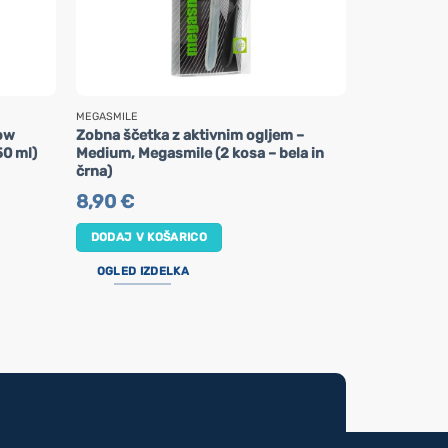
MEGASMILE
ALPA
now
Zobna ščetka z aktivnim ogljem –
Otroška zo
50 ml)
Medium, Megasmile (2 kosa – bela in
Zubik Alpa (
črna)
2,90
€
8,90
€
DODAJ V K
DODAJ V KOŠARICO
OGLED IZ
OGLED IZDELKA