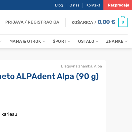
Blog
O nas
Kontakt
Razprodaja
0,00
€
PRIJAVA / REGISTRACIJA
0
KOŠARICA /
MAMA & OTROK
ŠPORT
OSTALO
ZNAMKE
Blagovna znamka:
Alpa
meto ALPAdent Alpa (90 g)
 kariesu