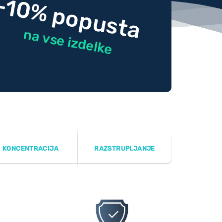
-10% popusta
na vse izdelke
KONCENTRACIJA
RAZSTRUPLJANJE