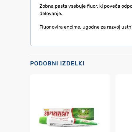
Zobna pasta vsebuje fluor, ki poveča odpor
delovanje.
Fluor ovira encime, ugodne za razvoj ustnih 
PODOBNI IZDELKI