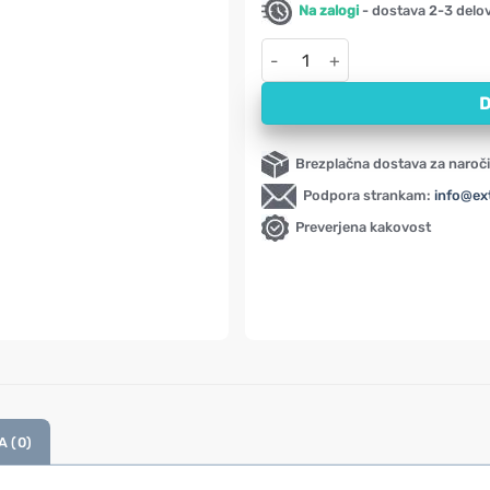
Na zalogi
- dostava 2-3 delo
Zobna pasta z meto ALPAdent A
D
Brezplačna dostava za naroči
Podpora strankam:
info@ex
Preverjena kakovost
 (0)