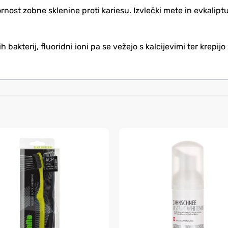
nost zobne sklenine proti kariesu. Izvlečki mete in evkalipt
bakterij, fluoridni ioni pa se vežejo s kalcijevimi ter krepij