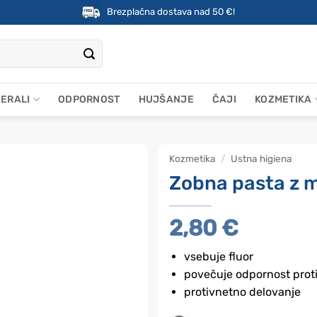
Brezplačna dostava nad 50 €!
NERALI
ODPORNOST
HUJŠANJE
ČAJI
KOZMETIKA
Kozmetika
/
Ustna higiena
Zobna pasta z 
2,80
€
vsebuje fluor
povečuje odpornost proti
protivnetno delovanje