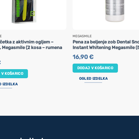
E
MEGASMILE
četka z aktivnim ogljem –
Pena za beljenje zob Dental S
 Megasmile (2 kosa – rumena
Instant Whitening Megasmile (
16,90
€
€
DODAJ V KOŠARICO
 V KOŠARICO
OGLED IZDELKA
D IZDELKA