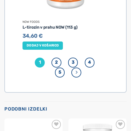
NOW FOODS
L-tirozin v prahu NOW (113 g)
34,60
€
DODAJ V KOŠARICO
1
2
3
4
5
PODOBNI IZDELKI