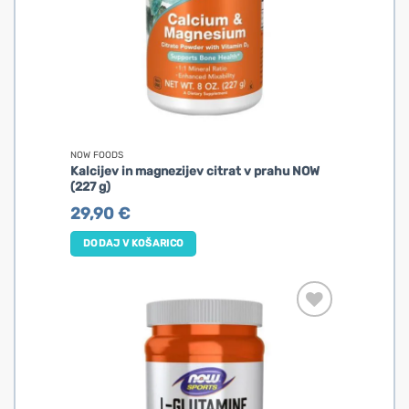
NOW FOODS
Kalcijev in magnezijev citrat v prahu NOW
(227 g)
29,90
€
DODAJ V KOŠARICO