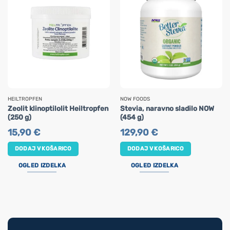
HEILTROPFEN
NOW FOODS
Zeolit klinoptilolit Heiltropfen
Stevia, naravno sladilo NOW
(250 g)
(454 g)
15,90
€
129,90
€
DODAJ V KOŠARICO
DODAJ V KOŠARICO
OGLED IZDELKA
OGLED IZDELKA