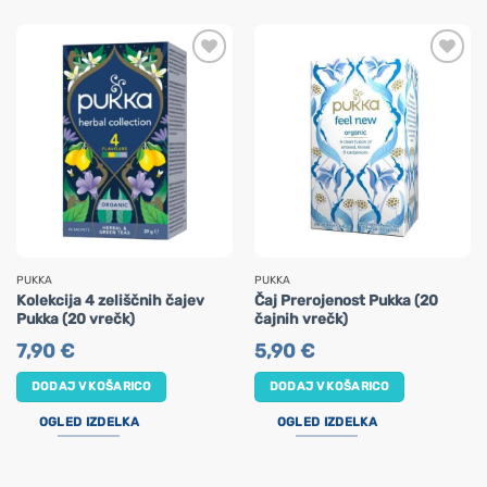
PUKKA
PUKKA
Kolekcija 4 zeliščnih čajev
Čaj Prerojenost Pukka (20
Pukka (20 vrečk)
čajnih vrečk)
7,90
€
5,90
€
DODAJ V KOŠARICO
DODAJ V KOŠARICO
OGLED IZDELKA
OGLED IZDELKA