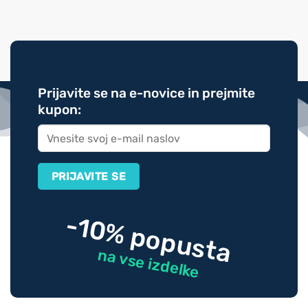
Prijavite se na e-novice in prejmite
kupon:
-10% popusta
na vse izdelke