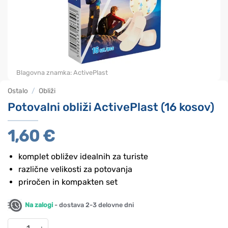
Blagovna znamka:
ActivePlast
Ostalo
/
Obliži
Potovalni obliži ActivePlast (16 kosov)
1,60
€
komplet obližev idealnih za turiste
različne velikosti za potovanja
priročen in kompakten set
Na zalogi
- dostava 2-3 delovne dni
Potovalni obliži ActivePlast (16 kosov) količina