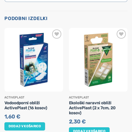
PODOBNI IZDELKI
ACTIVEPLAST
ACTIVEPLAST
Vodoodporni obliži
Ekološki naravni obliži
ActivePlast (16 kosov)
ActivePlast (2 x 7cm, 20
kosov)
1,60
€
2,30
€
DODAJ V KOŠARICO
DODAJ V KOŠARICO