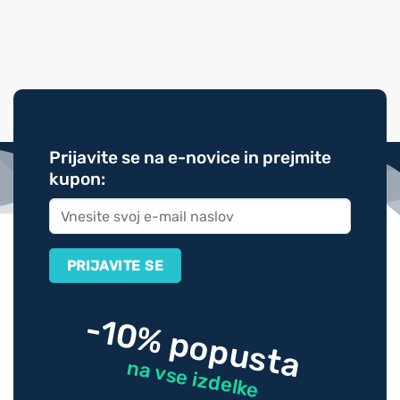
Prijavite se na e-novice in prejmite
kupon:
-10% popusta
na vse izdelke