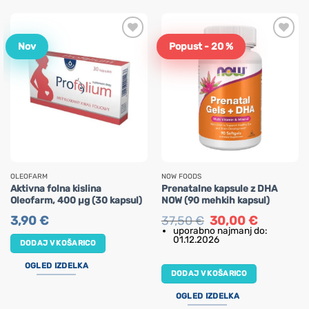
Nov
Popust - 20 %
OLEOFARM
NOW FOODS
Aktivna folna kislina
Prenatalne kapsule z DHA
Oleofarm, 400 µg (30 kapsul)
NOW (90 mehkih kapsul)
Izvirna
Trenutna
3,90
€
37,50
€
30,00
€
cena
cena
uporabno najmanj do:
je
je:
01.12.2026
DODAJ V KOŠARICO
bila:
30,00 €.
37,50 €.
OGLED IZDELKA
DODAJ V KOŠARICO
OGLED IZDELKA