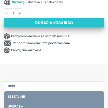
Na zalogi
- dostava 2-3 delovne dni
Podpora za zanositev in plodnost za ženske Viridian (60 kapsul)
DODAJ V KOŠARICO
Brezplačna dostava za naročila nad 50 €
Podpora strankam:
info@extenlab.com
Preverjena kakovost
OPIS
SESTAVINE
UPORABA