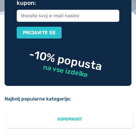
kupon:
strani
strani
izdelka
izdelka
-10% popusta
na vse izdelke
Najbolj popularne kategorije:
ODPORNOST