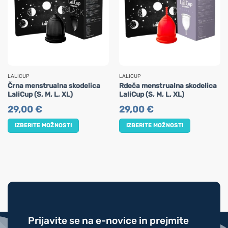
LALICUP
LALICUP
Črna menstrualna skodelica
Rdeča menstrualna skodelica
LaliCup (S, M, L, XL)
LaliCup (S, M, L, XL)
29,00
€
29,00
€
IZBERITE MOŽNOSTI
IZBERITE MOŽNOSTI
Ta
Ta
izdelek
izdelek
ima
ima
več
več
različic.
različic.
Možnosti
Možnosti
lahko
lahko
izberete
izberete
Prijavite se na e-novice in prejmite
na
na