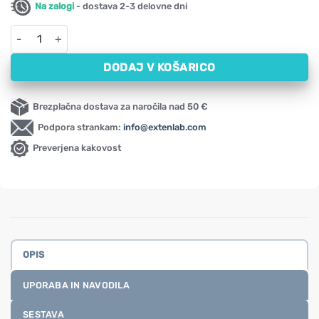
Na zalogi
- dostava 2-3 delovne dni
Menstrualni pralni vložki Lalipad - začetni komplet 3 vložkov ko
DODAJ V KOŠARICO
Brezplačna dostava za naročila nad 50 €
Podpora strankam:
info@extenlab.com
Preverjena kakovost
OPIS
UPORABA IN NAVODILA
SESTAVA