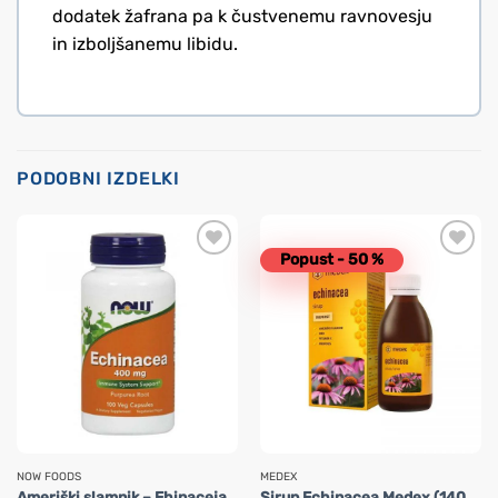
dodatek žafrana pa k čustvenemu ravnovesju
in izboljšanemu libidu.
PODOBNI IZDELKI
Popust - 50 %
NOW FOODS
MEDEX
Ameriški slamnik – Ehinaceja
Sirup Echinacea Medex (140