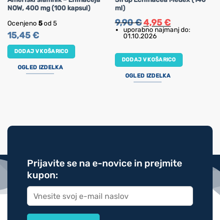
NOW, 400 mg (100 kapsul)
ml)
Izvirna
Trenutna
9,90
€
4,95
€
Ocenjeno
5
od 5
cena
cena
uporabno najmanj do:
je
je:
15,45
€
01.10.2026
bila:
4,95 €.
9,90 €.
DODAJ V KOŠARICO
DODAJ V KOŠARICO
OGLED IZDELKA
OGLED IZDELKA
Prijavite se na e-novice in prejmite
kupon: