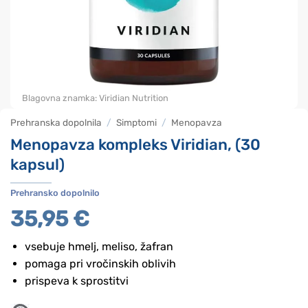
Blagovna znamka:
Viridian Nutrition
Prehranska dopolnila
/
Simptomi
/
Menopavza
Menopavza kompleks Viridian, (30
kapsul)
Prehransko dopolnilo
35,95
€
vsebuje hmelj, meliso, žafran
pomaga pri vročinskih oblivih
prispeva k sprostitvi