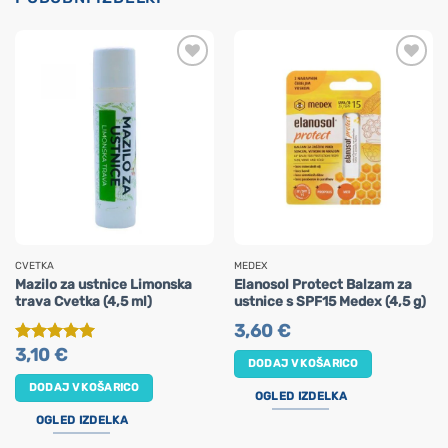
CVETKA
MEDEX
Mazilo za ustnice Limonska
Elanosol Protect Balzam za
trava Cvetka (4,5 ml)
ustnice s SPF15 Medex (4,5 g)
3,60
€
3,10
€
Ocenjeno
5
DODAJ V KOŠARICO
od 5
DODAJ V KOŠARICO
OGLED IZDELKA
OGLED IZDELKA