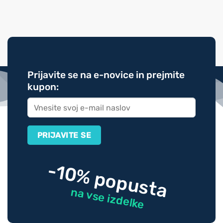
Prijavite se na e-novice in prejmite
kupon:
-10% popusta
na vse izdelke