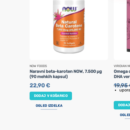
NOW FOODS
VIRIDIAN N
Naravni beta-karoten NOW, 7.500 µg
Omega o
(90 mehkih kapsul)
DHA veri
22,90
€
19,95
upora
DODAJ V KOŠARICO
DODAJ
OGLED IZDELKA
OGLE