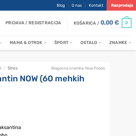
Blog
O nas
Kontakt
Razprodaja
0,00
€
PRIJAVA / REGISTRACIJA
0
KOŠARICA /
MAMA & OTROK
ŠPORT
OSTALO
ZNAMKE
i
/
Stres
Blagovna znamka:
Now Foods
antin NOW (60 mehkih
aksantina
lobo