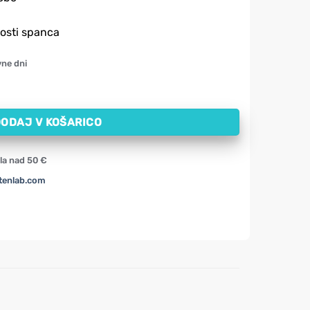
osti spanca
vne dni
mehkih kapsul) količina
ODAJ V KOŠARICO
la nad 50 €
tenlab.com