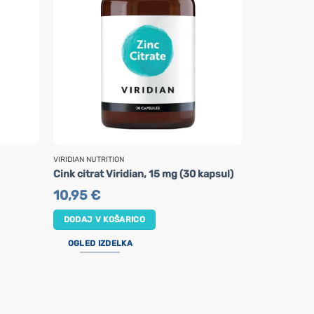
VIRIDIAN NUTRITION
VIRIDIAN NUTRI
ViridiKid e
Cink citrat Viridian, 15 mg (30 kapsul)
otroke Virid
10,95
€
14,95
€
DODAJ V KOŠARICO
DODAJ V K
OGLED IZDELKA
OGLED IZ