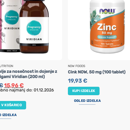
UTRITION
NOW FOODS
lje za nosečnost in dojenje z
Cink NOW, 50 mg (100 tablet)
gami Viridian (200 ml)
19,93
€
Izvirna
Trenutna
€
15,96
€
cena
cena
bno najmanj do: 01.12.2026
KUPI IZDELEK
je
je:
bila:
15,96 €.
19,95 €.
OGLED IZDELKA
 V KOŠARICO
D IZDELKA