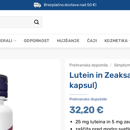
Brezplačna dostava nad 50 €!
NERALI
ODPORNOST
HUJŠANJE
ČAJI
KOZMETIKA
Prehranska dopolnila
/
Simptom
Lutein in Zeaks
kapsul)
Prehransko dopolnilo
32,20
€
25 mg luteina in 5 mg ze
zaščita pred modro svet