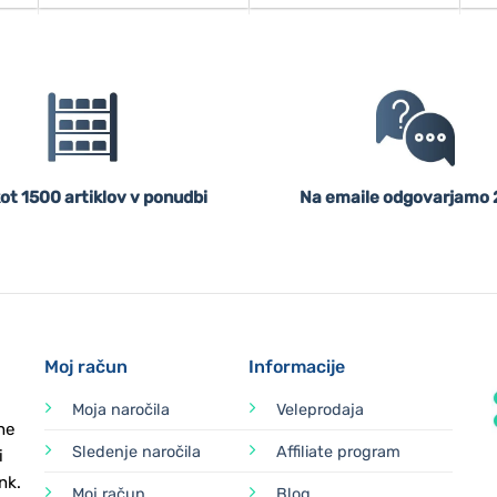
ot 1500 artiklov v ponudbi
Na emaile odgovarjamo 
Moj račun
Informacije
Moja naročila
Veleprodaja
ne
Sledenje naročila
Affiliate program
i
nk.
Moj račun
Blog