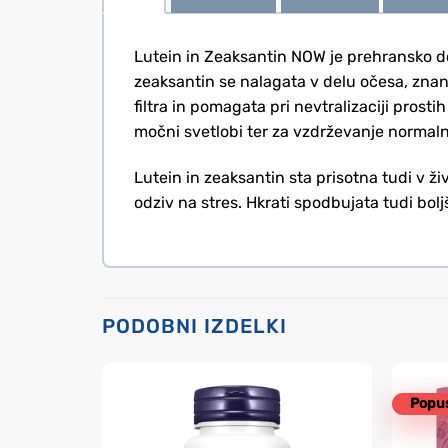
Lutein in Zeaksantin NOW je prehransko dopo
zeaksantin se nalagata v delu očesa, znan
filtra in pomagata pri nevtralizaciji prosti
močni svetlobi ter za vzdrževanje normaln
Lutein in zeaksantin sta prisotna tudi v ži
odziv na stres. Hkrati spodbujata tudi bol
PODOBNI IZDELKI
Popus