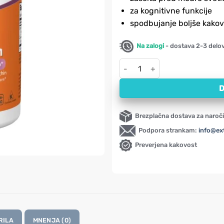
za kognitivne funkcije
spodbujanje boljše kakov
Na zalogi
- dostava 2-3 delo
Lutein in Zeaksantin NOW (60 
D
Brezplačna dostava za naroči
Podpora strankam:
info@ex
Preverjena kakovost
RILA
MNENJA (0)