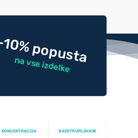
-10% popusta
na vse izdelke
KONCENTRACIJA
RAZSTRUPLJANJE