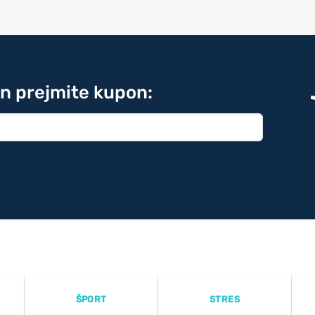
in prejmite kupon:
ŠPORT
STRES