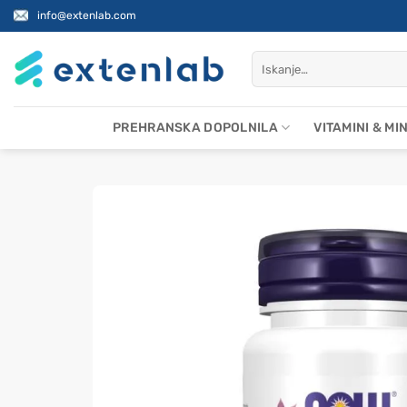
Skoči
info@extenlab.com
na
vsebino
Išči:
PREHRANSKA DOPOLNILA
VITAMINI & MI