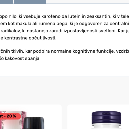
lnilo, ki vsebuje karotenoida lutein in zeaksantin, ki v teles
em kot makula ali rumena pega, ki je odgovoren za centralni 
h radikalov, ki nastanejo zaradi izpostavljenosti svetlobi. Kar 
e kontrastne občutljivosti.
včnih tkivih, kar podpira normalne kognitivne funkcije, vzdrž
jšo kakovost spanja.
t - 20 %