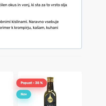
en okus in vonj, ki sta za to vrsto olja
obnimi kislinami. Naravno vsebuje
rimer k krompirju, kašam, kuhani
Popust - 35 %
Nov