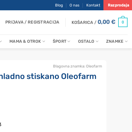
Blog
O nas
Kontakt
Razprodaja
0,00
€
PRIJAVA / REGISTRACIJA
0
KOŠARICA /
MAMA & OTROK
ŠPORT
OSTALO
ZNAMKE
Blagovna znamka:
Oleofarm
, hladno stiskano Oleofarm
3