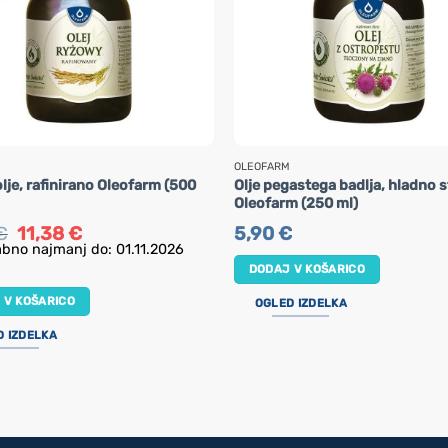
OLEOFARM
lje, rafinirano Oleofarm (500
Olje pegastega badlja, hladno 
Oleofarm (250 ml)
Izvirna
Trenutna
€
11,38
€
5,90
€
cena
cena
bno najmanj do: 01.11.2026
je
je:
DODAJ V KOŠARICO
bila:
11,38 €.
17,50 €.
 V KOŠARICO
OGLED IZDELKA
D IZDELKA