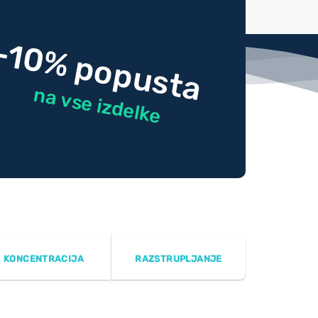
-10% popusta
na vse izdelke
KONCENTRACIJA
RAZSTRUPLJANJE