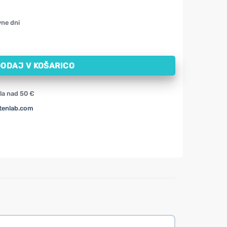
vne dni
no Oleofarm (250 ml) količina
ODAJ V KOŠARICO
la nad 50 €
tenlab.com