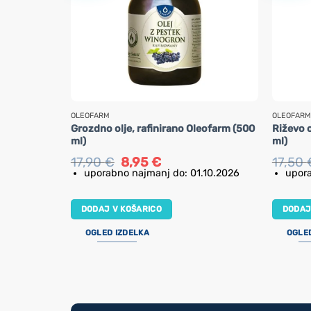
OLEOFARM
OLEOFARM
Grozdno olje, rafinirano Oleofarm (500
Riževo o
ml)
ml)
Izvirna
Trenutna
17,90
€
8,95
€
17,50
cena
cena
uporabno najmanj do: 01.10.2026
upora
je
je:
bila:
8,95 €.
17,90 €.
DODAJ V KOŠARICO
DODAJ
OGLED IZDELKA
OGLE