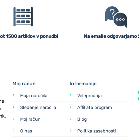
ot 1500 artiklov v ponudbi
Na emaile odgovarjamo 
Moj račun
Informacije
Moja naročila
Veleprodaja
ne
Sledenje naročila
Affiliate program
i
nk.
Moj račun
Blog
O nas
Politika zasebnosti