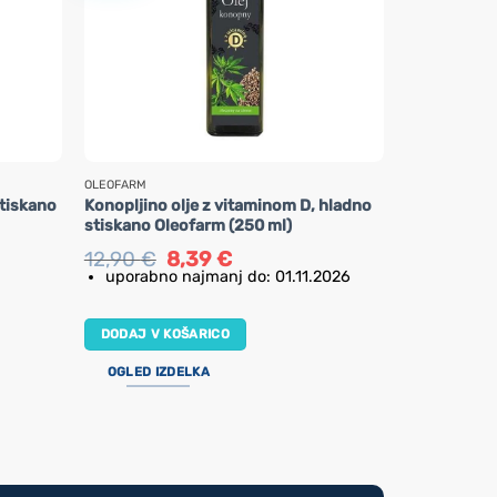
OLEOFARM
NOW FOODS
stiskano
Konopljino olje z vitaminom D, hladno
Konopljino 
stiskano Oleofarm (250 ml)
mehkih kap
Izvirna
Trenutna
12,90
€
8,39
€
23,90
€
cena
cena
uporabno najmanj do: 01.11.2026
je
je:
DODAJ V K
bila:
8,39 €.
12,90 €.
DODAJ V KOŠARICO
OGLED IZ
OGLED IZDELKA