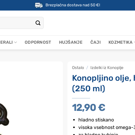
Brezplačna dostava nad 50 €!
NERALI
ODPORNOST
HUJŠANJE
ČAJI
KOZMETIKA
Ostalo
/
Izdelki iz Konoplje
Konopljino olje
(250 ml)
12,90
€
hladno stiskano
visoka vsebnost omega-
za hladno kuhinjo