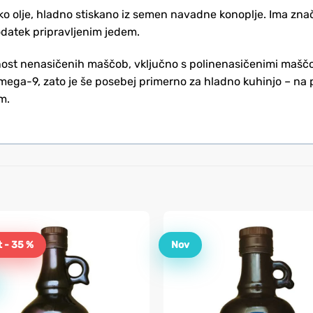
sko olje, hladno stiskano iz semen navadne konoplje. Ima značil
dodatek pripravljenim jedem.
bnost nenasičenih maščob, vključno s polinenasičenimi mašč
ga-9, zato je še posebej primerno za hladno kuhinjo – na p
m.
 - 35 %
Nov