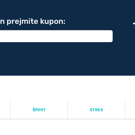
in prejmite kupon:
ŠPORT
STRES