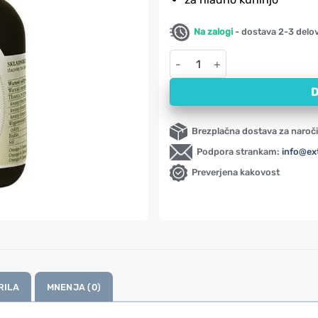
Na zalogi
- dostava 2-3 delo
Konopljino olje, hladno stiska
D
Brezplačna dostava za naroči
Podpora strankam:
info@ex
Preverjena kakovost
RILA
MNENJA (0)