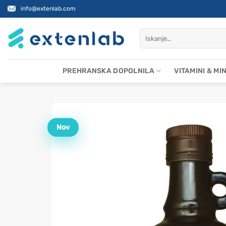
Skoči
info@extenlab.com
na
vsebino
Išči:
PREHRANSKA DOPOLNILA
VITAMINI & MI
Nov