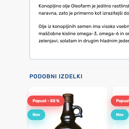
Konopljino olje Oleofarm je jedilno rastlin
naravna, zato je primerno kot izrazitejši 
Olje iz konopljinih semen ima visoko vse
maščobne kisline omega-3, omega-6 in ome
zelenjavi, solatam in drugim hladnim jede
PODOBNI IZDELKI
Popust - 50 %
Popust
Nov
Nov