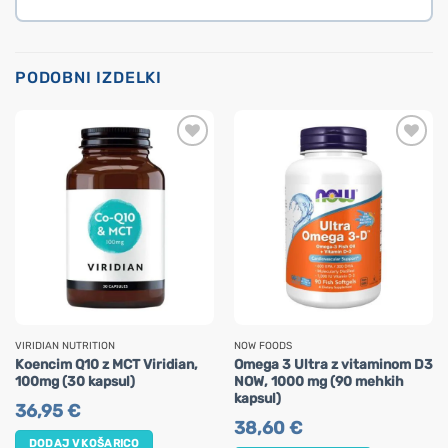
PODOBNI IZDELKI
VIRIDIAN NUTRITION
NOW FOODS
Koencim Q10 z MCT Viridian,
Omega 3 Ultra z vitaminom D3
100mg (30 kapsul)
NOW, 1000 mg (90 mehkih
kapsul)
36,95
€
38,60
€
DODAJ V KOŠARICO