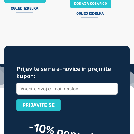
DODAJ V KOŠARICO
OGLED IZDELKA
OGLED IZDELKA
Prijavite se na e-novice in prejmite
kupon:
-10% popusta