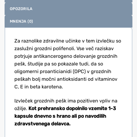
OPOZORILA
MNENJA (0)
Za raznolike zdravilne učinke v tem izvlečku so
zaslužni grozdni polifenoli. Vse več raziskav
potrjuje antikancerogeno delovanje grozdnih
pešk, študije pa so pokazale tudi, da so
oligomerni proanticianidi (OPC) v grozdnih
peškah bolj močni antioksidanti od vitaminov
C, E in beta karotena.
Izvleček grozdnih pešk ima pozitiven vpliv na
ožilje.
Kot prehransko dopolnilo vzemite 1-3
kapsule dnevno s hrano ali po navodilih
zdravstvenega delavca.