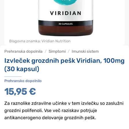
Blagovna znamka:
Viridian Nutrition
Prehranska dopolnila
/
Simptomi
/
Imunski sistem
Izvleček grozdnih pešk Viridian, 100mg
(30 kapsul)
Prehransko dopolnilo
15,95
€
Za raznolike zdravilne učinke v tem izvlečku so zaslužni
grozdni polifenoli. Vse več raziskav potrjuje
antikancerogeno delovanje grozdnih pešk.