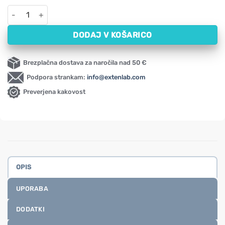
Hidroaktivna sonična zobna ščetka Megasmile (roza) količina
DODAJ V KOŠARICO
Brezplačna dostava za naročila nad 50 €
Podpora strankam:
info@extenlab.com
Preverjena kakovost
OPIS
UPORABA
DODATKI