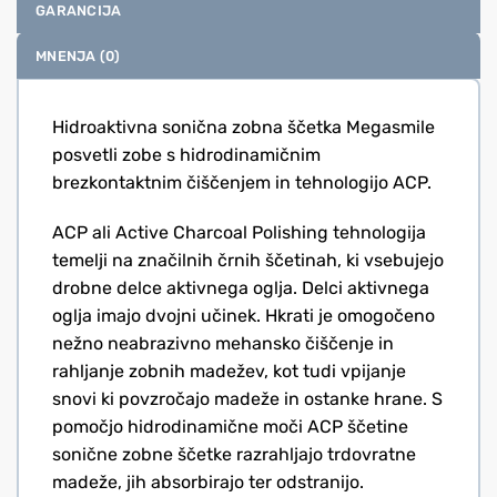
GARANCIJA
MNENJA (0)
Hidroaktivna sonična zobna ščetka Megasmile
posvetli zobe s hidrodinamičnim
brezkontaktnim čiščenjem in tehnologijo ACP.
ACP ali Active Charcoal Polishing tehnologija
temelji na značilnih črnih ščetinah, ki vsebujejo
drobne delce aktivnega oglja. Delci aktivnega
oglja imajo dvojni učinek. Hkrati je omogočeno
nežno neabrazivno mehansko čiščenje in
rahljanje zobnih madežev, kot tudi vpijanje
snovi ki povzročajo madeže in ostanke hrane. S
pomočjo hidrodinamične moči ACP ščetine
sonične zobne ščetke razrahljajo trdovratne
madeže, jih absorbirajo ter odstranijo.