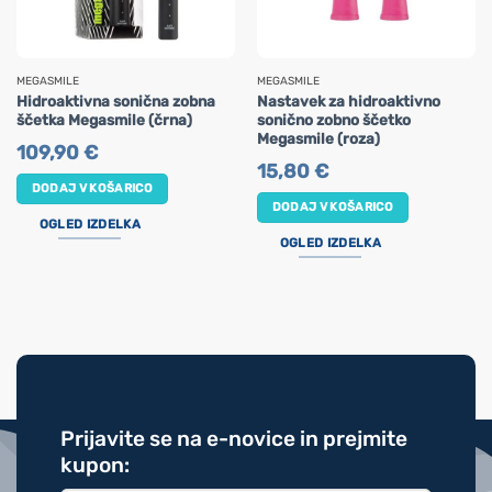
MEGASMILE
MEGASMILE
Hidroaktivna sonična zobna
Nastavek za hidroaktivno
ščetka Megasmile (črna)
sonično zobno ščetko
Megasmile (roza)
109,90
€
15,80
€
DODAJ V KOŠARICO
DODAJ V KOŠARICO
OGLED IZDELKA
OGLED IZDELKA
Prijavite se na e-novice in prejmite
kupon: