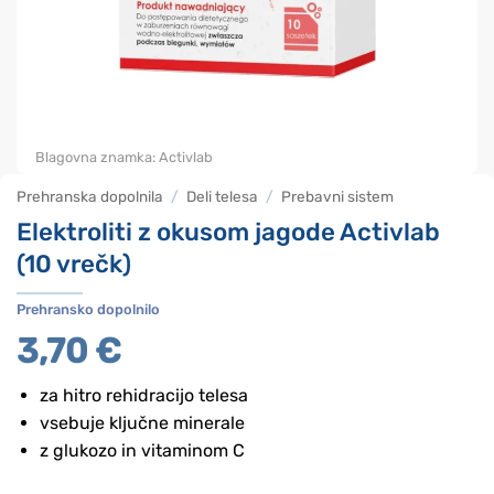
Blagovna znamka:
Activlab
Prehranska dopolnila
/
Deli telesa
/
Prebavni sistem
Elektroliti z okusom jagode Activlab
(10 vrečk)
Prehransko dopolnilo
3,70
€
za hitro rehidracijo telesa
vsebuje ključne minerale
z glukozo in vitaminom C