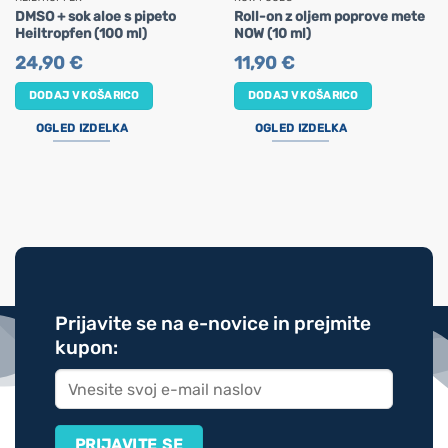
DMSO + sok aloe s pipeto
Roll-on z oljem poprove mete
Heiltropfen (100 ml)
NOW (10 ml)
24,90
€
11,90
€
DODAJ V KOŠARICO
DODAJ V KOŠARICO
OGLED IZDELKA
OGLED IZDELKA
Prijavite se na e-novice in prejmite
kupon: