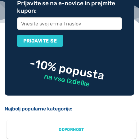
Prijavite se na e-novice in prejmite
kupon:
-10% popusta
na vse izdelke
Najbolj popularne kategorije:
ODPORNOST