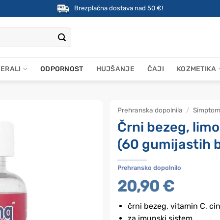
Brezplačna dostava nad 50 €!
NERALI
ODPORNOST
HUJŠANJE
ČAJI
KOZMETIKA
Prehranska dopolnila
/
Simptom
Črni bezeg, lim
(60 gumijastih
Prehransko dopolnilo
20,90
€
črni bezeg, vitamin C, ci
za imunski sistem