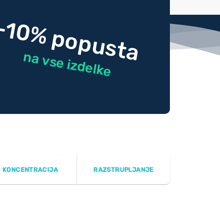
-10% popusta
na vse izdelke
KONCENTRACIJA
RAZSTRUPLJANJE