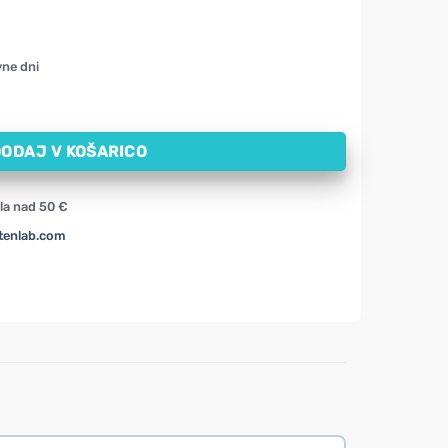
vne dni
GummiKing (60 gumijastih bonbonov) količina
ODAJ V KOŠARICO
la nad 50 €
tenlab.com