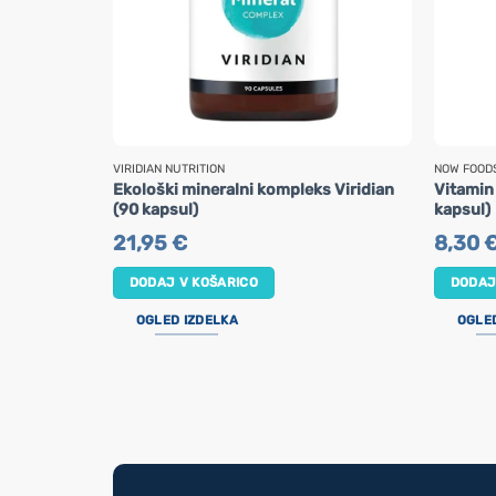
VIRIDIAN NUTRITION
NOW FOOD
Ekološki mineralni kompleks Viridian
Vitamin
(90 kapsul)
kapsul)
21,95
€
8,30
DODAJ V KOŠARICO
DODAJ
OGLED IZDELKA
OGLE