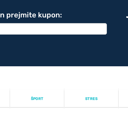
in prejmite kupon:
ŠPORT
STRES