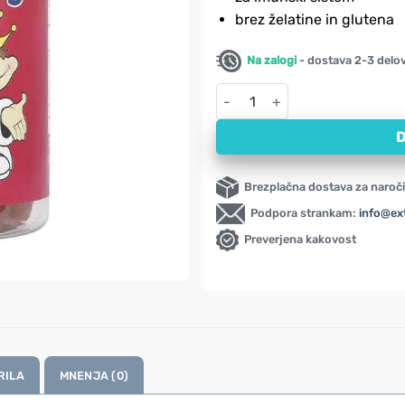
brez želatine in glutena
Na zalogi
- dostava 2-3 delo
Črni bezeg, limona in malina 
D
Brezplačna dostava za naroči
Podpora strankam:
info@ex
Preverjena kakovost
RILA
MNENJA (0)