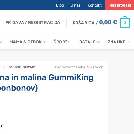
Blog
O nas
Kontakt
Razprodaja
0,00
€
PRIJAVA / REGISTRACIJA
0
KOŠARICA /
MAMA & OTROK
ŠPORT
OSTALO
ZNAMKE
i
/
Imunski sistem
Blagovna znamka:
Swanson
ona in malina GummiKing
 bonbonov)
nk