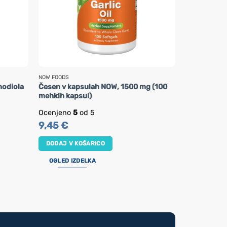
NOW FOODS
NOW FOODS
hodiola
Česen v kapsulah NOW, 1500 mg (100
Vitamin C-
mehkih kapsul)
NOW (100 žve
18,93
€
Ocenjeno
5
od 5
9,45
€
DODAJ V K
DODAJ V KOŠARICO
OGLED IZ
OGLED IZDELKA