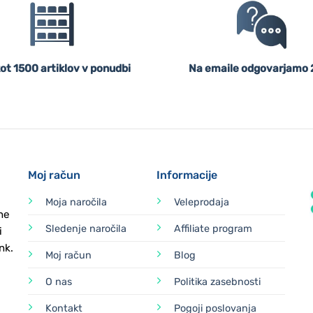
ot 1500 artiklov v ponudbi
Na emaile odgovarjamo 
Moj račun
Informacije
Moja naročila
Veleprodaja
ne
Sledenje naročila
Affiliate program
i
nk.
Moj račun
Blog
O nas
Politika zasebnosti
Kontakt
Pogoji poslovanja