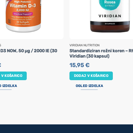
S
VIRIDIAN NUTRITION
 D3 NOW, 50 µg / 2000 IE (30
Standardiziran rožni koren – R
Viridian (30 kapsul)
€
15,95
€
 V KOŠARICO
DODAJ V KOŠARICO
D IZDELKA
OGLED IZDELKA