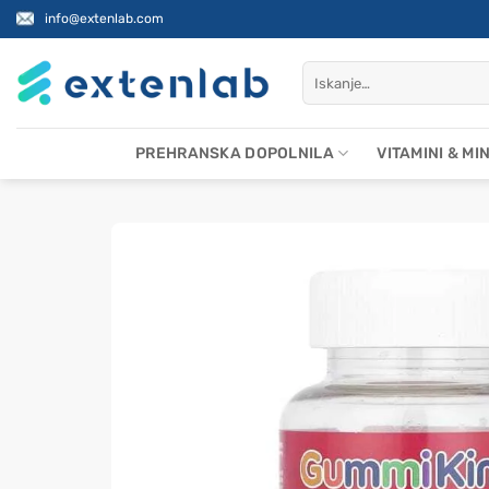
Skoči
info@extenlab.com
na
vsebino
Išči:
PREHRANSKA DOPOLNILA
VITAMINI & MI