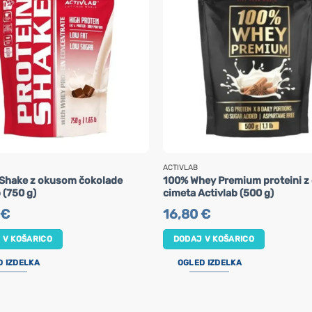
ACTIVLAB
 Shake z okusom čokolade
100% Whey Premium proteini 
 (750 g)
cimeta Activlab (500 g)
€
16,80
€
 V KOŠARICO
DODAJ V KOŠARICO
D IZDELKA
OGLED IZDELKA