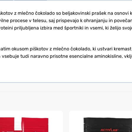
otov z mlečno čokolado so beljakovinski prašek na osnovi ko
lne procese v telesu, saj prispevajo k ohranjanju in poveča
roteini priljubljena izbira med športniki in vsemi, ki želijo s
atim okusom piškotov z mlečno čokolado, ki ustvari kremast 
n vsebuje tudi naravno prisotne esencialne aminokisline, vk