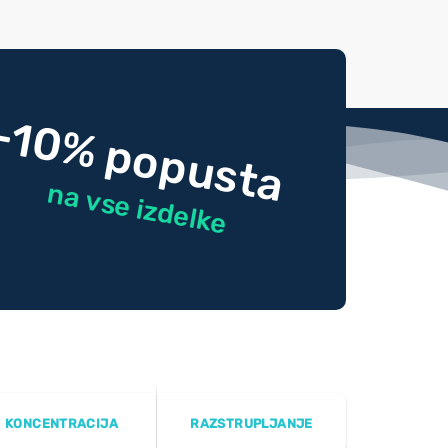
-10% popusta
na vse izdelke
KONCENTRACIJA
RAZSTRUPLJANJE