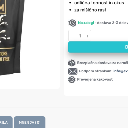
odlična topnost in okus
za mišično rast
Na zalogi
- dostava 2-3 delo
100% Whey Premium proteini z 
D
Brezplačna dostava za naroči
Podpora strankam:
info@ex
Preverjena kakovost
RILA
MNENJA (0)