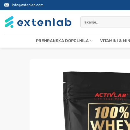
Skoči
info@extenlab.com
na
vsebino
Išči:
PREHRANSKA DOPOLNILA
VITAMINI & MI