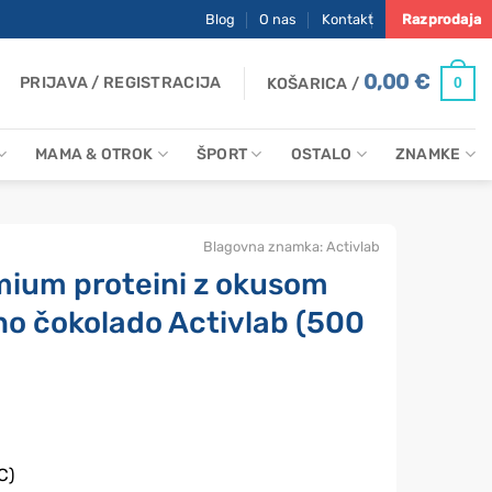
Blog
O nas
Kontakt
Razprodaja
0,00
€
PRIJAVA / REGISTRACIJA
0
KOŠARICA /
MAMA & OTROK
ŠPORT
OSTALO
ZNAMKE
Blagovna znamka:
Activlab
ium proteini z okusom
no čokolado Activlab (500
C)