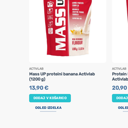
ACTIVLAB
ACTIVLAB
Mass UP proteini banana Activlab
Protein
(1200 g)
Activlab
13,90
€
20,90
DODAJ V KOŠARICO
DODAJ
OGLED IZDELKA
OGLE