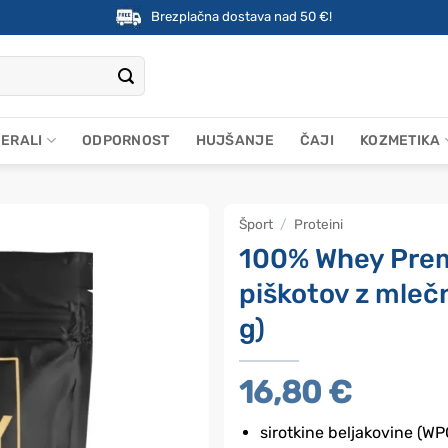
Brezplačna dostava nad 50 €!
NERALI
ODPORNOST
HUJŠANJE
ČAJI
KOZMETIKA
Šport
/
Proteini
100% Whey Prem
piškotov z mleč
g)
16,80
€
sirotkine beljakovine (WP