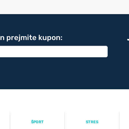
in prejmite kupon:
ŠPORT
STRES