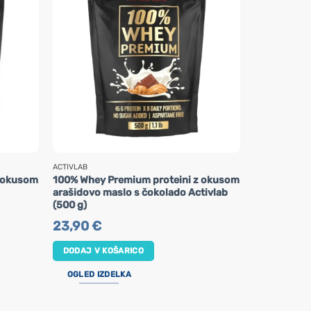
ACTIVLAB
ACTIVLAB
z okusom
100% Whey Premium proteini z okusom
Ovsena kaša
arašidovo maslo s čokolado Activlab
Super Prote
(500 g)
3,30
€
23,90
€
DODAJ V K
DODAJ V KOŠARICO
OGLED IZ
OGLED IZDELKA