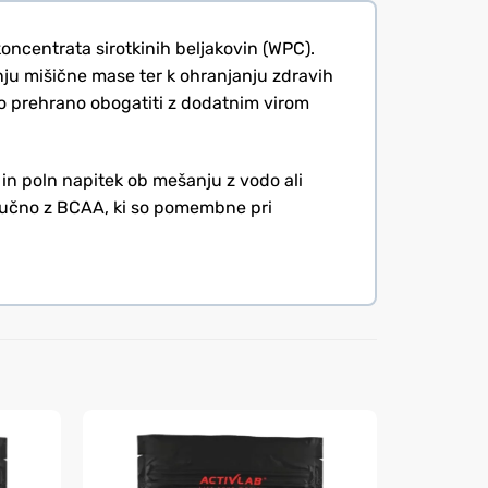
ncentrata sirotkinih beljakovin (WPC).
nju mišične mase ter k ohranjanju zdravih
vojo prehrano obogatiti z dodatnim virom
in poln napitek ob mešanju z vodo ali
ljučno z BCAA, ki so pomembne pri