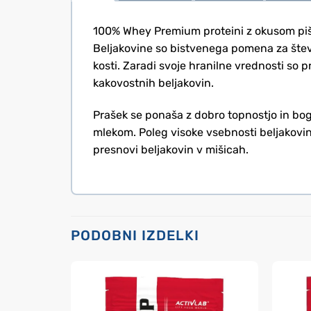
100% Whey Premium proteini z okusom pišk
Beljakovine so bistvenega pomena za števi
kosti. Zaradi svoje hranilne vrednosti so p
kakovostnih beljakovin.
Prašek se ponaša z dobro topnostjo in bog
mlekom. Poleg visoke vsebnosti beljakovi
presnovi beljakovin v mišicah.
PODOBNI IZDELKI