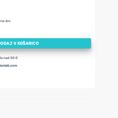
vne dni
okusom piškotov z mlečno čokolado Activlab (500 g) količina
ODAJ V KOŠARICO
la nad 50 €
tenlab.com