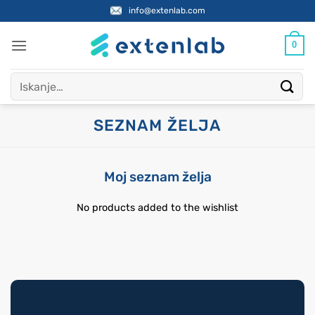
Skoči
info@extenlab.com
na
vsebino
0
Išči:
SEZNAM ŽELJA
Moj seznam želja
No products added to the wishlist