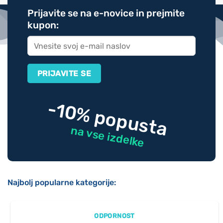
Prijavite se na e-novice in prejmite
kupon:
-10% popusta
na vse izdelke
Najbolj popularne kategorije:
ODPORNOST