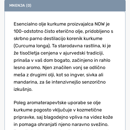
MNENJA (0)
Esencialno olje kurkume proizvajalca NOW je
100-odstotno čisto eterično olje, pridobljeno s
skrbno parno destilacijo korenik kurkume
(Curcuma longa). Ta starodavna rastlina, ki je
že tisočletja cenjena v ajurvedski tradiciji,
prinaša v vaš dom bogato, začinjeno in rahlo
lesno aromo. Njen značilen vonj se odlično
meša z drugimi olji, kot so ingver, sivka ali
mandarina, za še intenzivnejšo senzorično
izkušnjo.
Poleg aromaterapevtske uporabe se olje
kurkume pogosto vključuje v kozmetične
pripravke, saj blagodejno vpliva na videz kože
in pomaga ohranjati njeno naravno svežino.