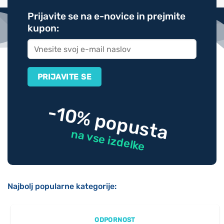
Prijavite se na e-novice in prejmite
kupon:
-10% popusta
na vse izdelke
Najbolj popularne kategorije:
ODPORNOST