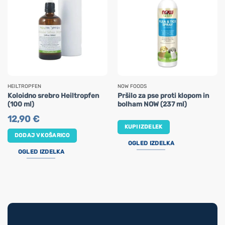
HEILTROPFEN
NOW FOODS
Koloidno srebro Heiltropfen
Pršilo za pse proti klopom in
(100 ml)
bolham NOW (237 ml)
12,90
€
KUPI IZDELEK
DODAJ V KOŠARICO
OGLED IZDELKA
OGLED IZDELKA